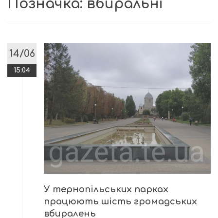
Позначка:
вбиральні
14/06
15:04
У тернопільських парках
працюють шість громадських
вбиралень