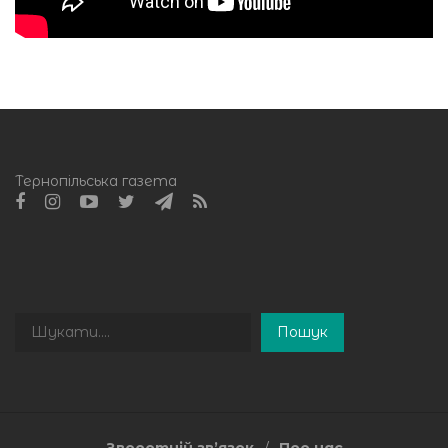
Тернопільська газета
Пошук
Пошук
Зворотній зв’язок
Про нас