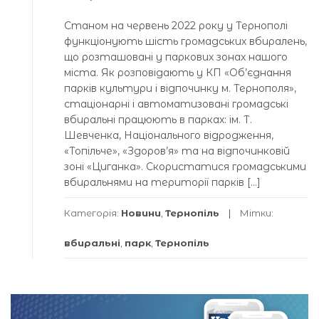
Станом на червень 2022 року у Тернополі
функціонують шість громадських вбиралень,
що розташовані у паркових зонах нашого
міста. Як розповідають у КП «Об’єднання
парків культури і відпочинку м. Тернополя»,
стаціонарні і автоматизовані громадські
вбиральні працюють в парках: ім. Т.
Шевченка, Національного відродження,
«Топільче», «Здоров’я» та на відпочинковій
зоні «Циганка». Скористатися громадськими
вбиральнями на території парків […]
Категорія:
Новини
,
Тернопіль
Мітки:
вбиральні
,
парк
,
Тернопіль