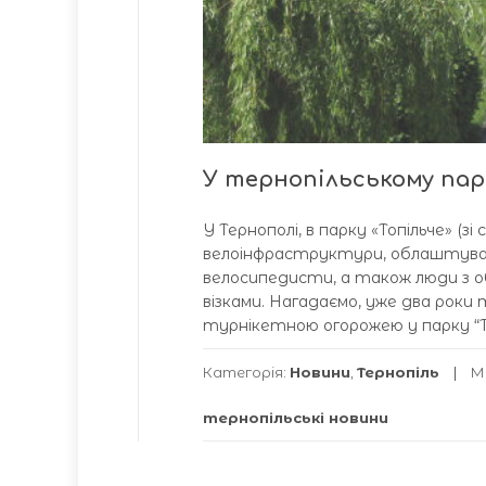
У тернопільському пар
У Тернополі, в парку «Топільче» (
велоінфраструктури, облаштувал
велосипедисти, а також люди з 
візками. Нагадаємо, уже два роки 
турнікетною огорожею у парку “Топ
Категорія:
Новини
,
Тернопіль
М
тернопільські новини