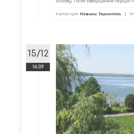
основу. Після завершення першої ч
Категорія:
Новини
,
Тернопіль
М
15/12
14:09