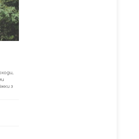
оходи,
ми
іжки з