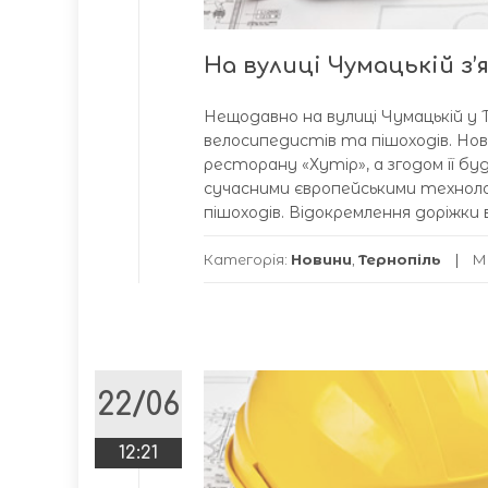
На вулиці Чумацькій з’
Нещодавно на вулиці Чумацькій у 
велосипедистів та пішоходів. Нову
ресторану «Хутір», а згодом її б
сучасними європейськими техноло
пішоходів. Відокремлення доріжки в
Категорія:
Новини
,
Тернопіль
М
22/06
12:21