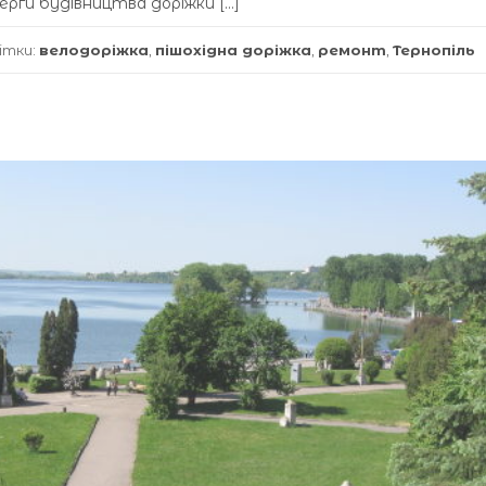
ерги будівництва доріжки […]
ітки:
велодоріжка
,
пішохідна доріжка
,
ремонт
,
Тернопіль