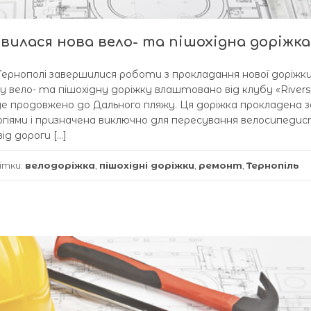
явилася нова вело- та пішохідна доріжка
Тернополі завершилися роботи з прокладання нової доріжки
 вело- та пішохідну доріжку влаштовано від клубу «Rivers
уде продовжено до Дального пляжу. Ця доріжка прокладена з
гіями і призначена виключно для пересування велосипедис
ід дороги […]
ітки:
велодоріжка
,
пішохідні доріжки
,
ремонт
,
Тернопіль