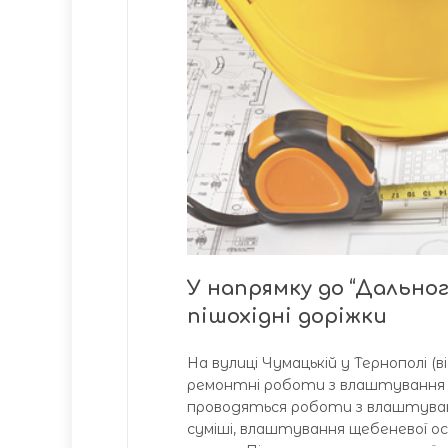
У напрямку до “Дально
пішохідні доріжки
На вулиці Чумацькій у Тернополі 
ремонтні роботи з влаштування пі
проводяться роботи з влаштуван
суміші, влаштування щебеневої о