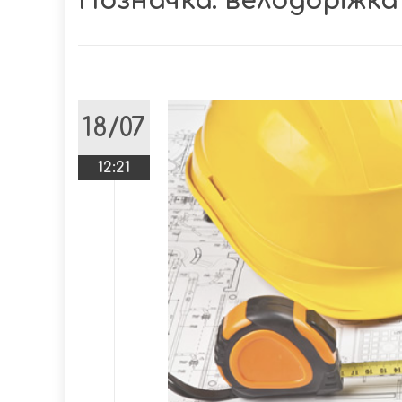
Позначка:
велодоріжка
18/07
12:21