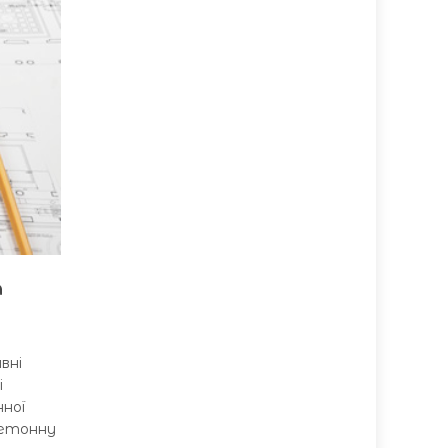
а
вні
і
ної
бетонну