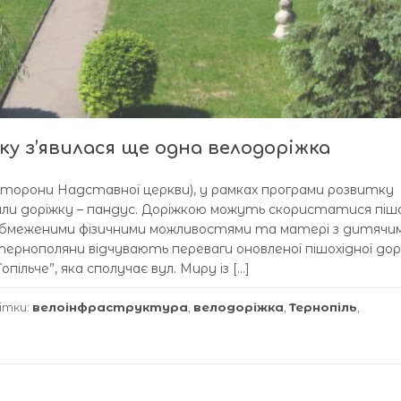
ку з’явилася ще одна велодоріжка
зі сторони Надставної церкви), у рамках програми розвитку
и доріжку – пандус. Доріжкою можуть скористатися піш
обмеженими фізичними можливостями та матері з дитячи
тернополяни відчувають переваги оновленої пішохідної дор
ільче”, яка сполучає вул. Миру із […]
ітки:
велоінфраструктура
,
велодоріжка
,
Тернопіль
,