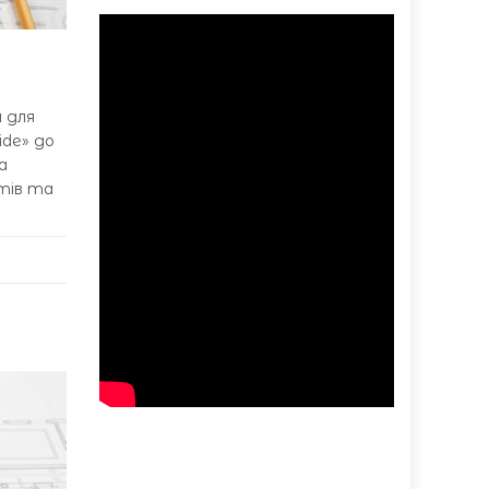
 для
ide» до
а
тів та