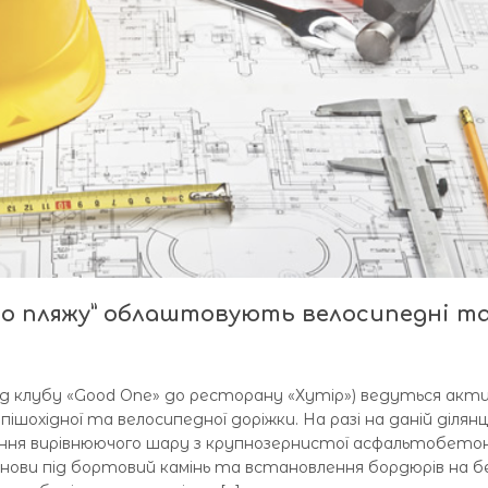
го пляжу” облаштовують велосипедні т
(від клубу «Good One» до ресторану «Хутір») ведуться акти
шохідної та велосипедної доріжки. На разі на даній ділянц
ня вирівнюючого шару з крупнозернистої асфальтобетон
снови під бортовий камінь та встановлення бордюрів на 