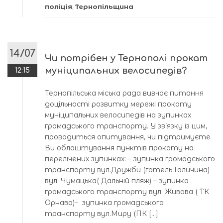
поліція
,
Тернопільщина
14/07
Чи потрібен у Тернополі прокат
муніципальних велосипедів?
12:15
Тернопільська міська рада вивчає питання
доцільності розвитку мережі прокату
муніципальних велосипедів на зупинках
громадського транспорту. У зв’язку із цим,
проводиться опитування, чи підтримуєте
Ви облаштування пунктів прокату на
перелічених зупинках: – зупинка громадського
транспорту вул.Дружби (готель Галичина) –
вул. Чумацька( Дальній пляж) – зупинка
громадського транспорту вул. Живова ( ТК
Орнава)– зупинка громадського
транспорту вул.Миру (ПК […]