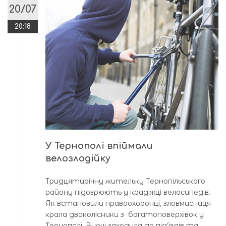
20/07
20:18
У Тернополі впіймали
велозлодійку
Тридцятирічну жительку Тернопільського
району підозрюють у крадіжці велосипедів.
Як встановили правоохоронці, зловмисниця
крала двоколісники з багатоповерхівок у
Тернополі. Вночі заходила до під’їздів та