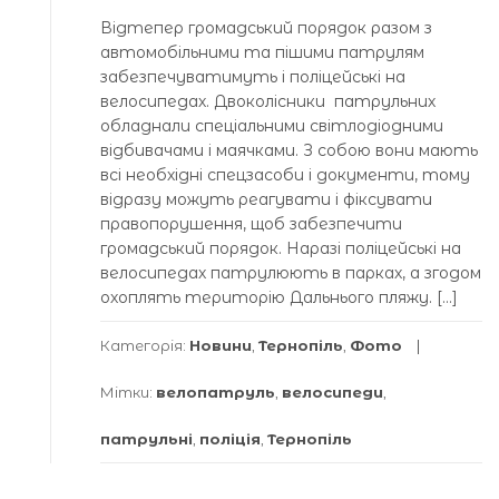
Відтепер громадський порядок разом з
автомобільними та пішими патрулям
забезпечуватимуть і поліцейські на
велосипедах. Двоколісники патрульних
обладнали спеціальними світлодіодними
відбивачами і маячками. З собою вони мають
всі необхідні спецзасоби і документи, тому
відразу можуть реагувати і фіксувати
правопорушення, щоб забезпечити
громадський порядок. Наразі поліцейські на
велосипедах патрулюють в парках, а згодом
охоплять територію Дальнього пляжу. […]
Категорія:
Новини
,
Тернопіль
,
Фото
Мітки:
велопатруль
,
велосипеди
,
патрульні
,
поліція
,
Тернопіль