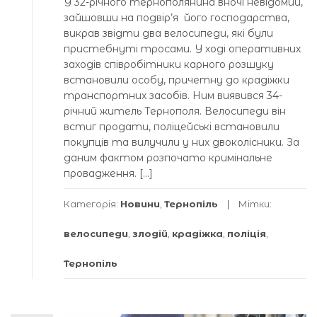
У 32-річного тернополянина вночі невідомий,
зайшовши на подвір’я його господарства,
викрав звідти два велосипеди, які були
пристебнуті тросами. У ході оперативних
заходів співробітники карного розшуку
встановили особу, причетну до крадіжки
транспортних засобів. Ним виявився 34-
річний житель Тернополя. Велосипеди він
встиг продати, поліцейські встановили
покупців та вилучили у них двоколісники. За
даним фактом розпочато кримінальне
провадження. […]
Категорія:
Новини
,
Тернопіль
Мітки:
велосипеди
,
злодій
,
крадіжка
,
поліція
,
Тернопіль