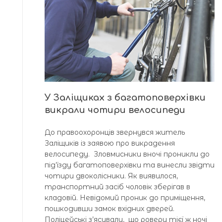
У Заліщиках з багатоповерхівки
викрали чотири велосипеди
До правоохоронців звернувся житель
Заліщиків із заявою про викрадення
велосипеду. Зловмисники вночі проникли до
під’їзду багатоповерхівки та винесли звідти
чотири двоколісники. Як виявилося,
транспортний засіб чоловік зберігав в
кладовій. Невідомий проник до приміщення,
пошкодивши замок вхідних дверей.
Поліцейські з’ясували, що ровери тієї ж ночі