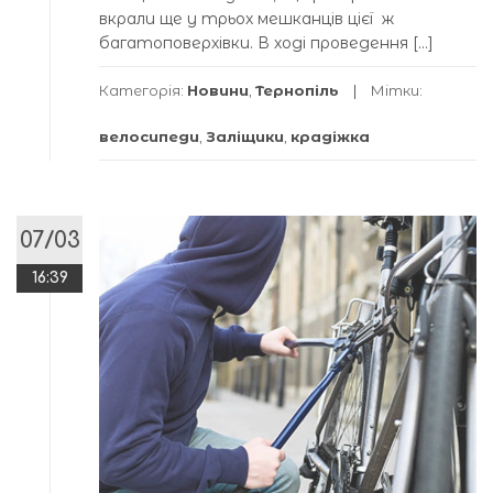
вкрали ще у трьох мешканців цієї ж
багатоповерхівки. В ході проведення […]
Категорія:
Новини
,
Тернопіль
Мітки:
велосипеди
,
Заліщики
,
крадіжка
07/03
16:39