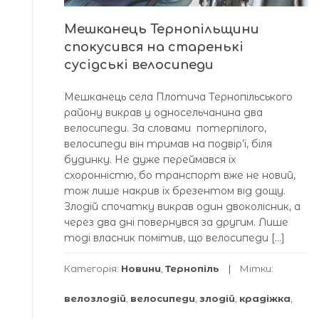
Мешканець Тернопільщини
спокусився на старенькі
сусідські велосипеди
Мешканець села Плотича Тернопільського
району викрав у односельчанина два
велосипеди. За словами потерпілого,
велосипеди він тримав на подвір’ї, біля
будинку. Не дуже переймався їх
схоронністю, бо транспорт вже не новий,
тож лише накрив їх брезентом від дощу.
Злодій спочатку викрав один двоколісник, а
через два дні повернувся за другим. Лише
тоді власник помітив, що велосипеди […]
Категорія:
Новини
,
Тернопіль
Мітки:
велозлодій
,
велосипеди
,
злодій
,
крадіжка
,