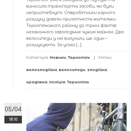
виносила транспортні засоби, які були
непристебнуті. Співробітники карного
розшуку довели причетність жительки
Тернопільського району до трьох фактів
незаконного заволодіння чужим майном. Два
велосипеди у неї вилучили, ще один –
розшукують. За усіма […]
Категорія:
Новини
,
Тернопіль
Мітки:
велозлодійка
,
велосипеди
,
злодійка
,
крадіжка
,
поліція
,
Тернопіль
05/04
18:10