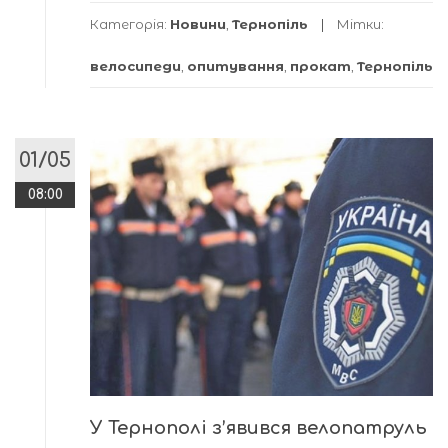
Категорія:
Новини
,
Тернопіль
Мітки:
велосипеди
,
опитування
,
прокат
,
Тернопіль
01/05
08:00
У Тернополі з’явився велопатруль