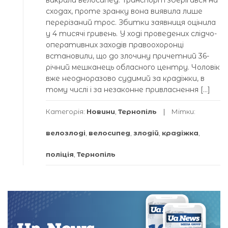
викрали велосипед. Транспорт зберігався на
сходах, проте зранку вона виявила лише
перерізаний трос. Збитки заявниця оцінила
у 4 тисячі гривень. У ході проведених слідчо-
оперативних заходів правоохоронці
встановили, що до злочину причетний 36-
річний мешканець обласного центру. Чоловік
вже неодноразово судимий за крадіжки, в
тому числі і за незаконне привласнення […]
Категорія:
Новини
,
Тернопіль
Мітки:
велозлоді
,
велосипед
,
злодій
,
крадіжка
,
поліція
,
Тернопіль