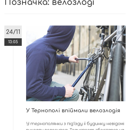
Позначка:
велозлоді
24/11
13:05
У Тернополі впіймали велозлодія
У тернополянки з під’їзду її будинку невідомі