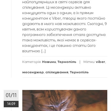
найпопулярніших в світі сервісів для
спілкування. Ці месенджери активно
конкурують один з одним, а їх прямим
конкурентом є Viber, творці якого постійно
додають в нього нові можливості. Сьогодні, 9
квітня, всім користувачам даного
програмного забезпечення стала доступна
така можливість, якої немає в сервісах-
конкурентах, і це повинно стати його
візитною […]
Категорія:
Новини
,
Тернопіль
Мітки:
viber
,
месенджер
,
спілкування
,
Тернопіль
01/11
14:09