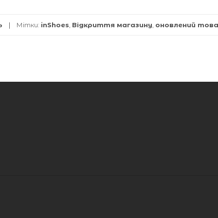
ь
Мітки:
inShoes
,
Відкриття магазину
,
оновлений тов