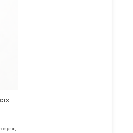
оїх
а вулиці