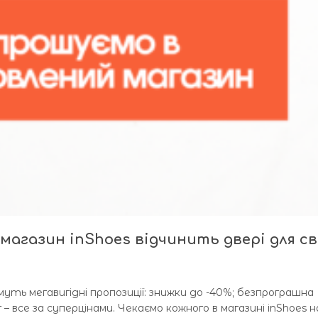
магазин inShoes відчинить двері для св
уть мегавигідні пропозиції: знижки до -40%; безпрограшна
все за суперцінами. Чекаємо кожного в магазині inShoes н