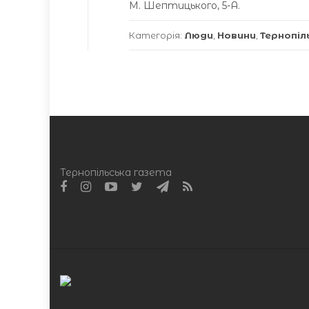
М. Шептицького, 5-А.
Категорія:
Люди
,
Новини
,
Тернопіл
Тернопільська газета