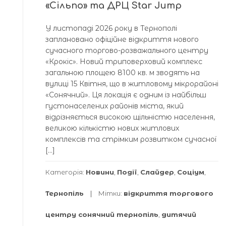
«Сільпо» та ДРЦ Star Jump
У листопаді 2026 року в Тернополі
заплановано офіційне відкриття нового
сучасного торгово-розважального центру
«Крокіс». Новий триповерховий комплекс
загальною площею 8100 кв. м зводять на
вулиці 15 Квітня, що в житловому мікрорайоні
«Сонячний». Ця локація є одним із найбільш
густонаселених районів міста, який
відрізняється високою щільністю населення,
великою кількістю нових житлових
комплексів та стрімким розвитком сучасної
[…]
Категорія:
Новини
,
Події
,
Слайдер
,
Соціум
,
Тернопіль
Мітки:
відкриття торгового
центру сонячний тернопіль
,
дитячий