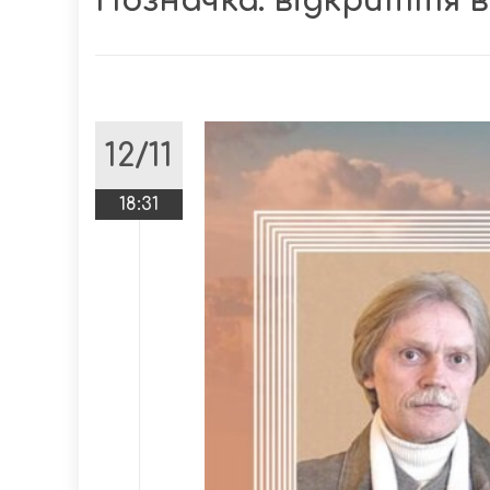
Позначка:
відкриття 
12/11
18:31