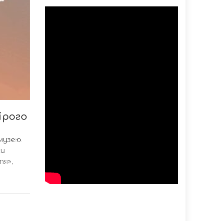
ірого
музею.
ки
тя»,