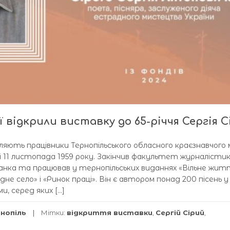
ї відкрили виставку до 65-річчя Сергія С
яють працівники Тернопільського обласного краєзнавчого 
лі 11 листопада 1959 року. Закінчив факультет журналісти
Франка та працював у тернопільських виданнях «Вільне жит
не село» і «Ринок праці». Він є автором понад 200 пісень у
и, серед яких […]
рнопіль
Мітки:
відкриття виставки
,
Сергій Сірий
,