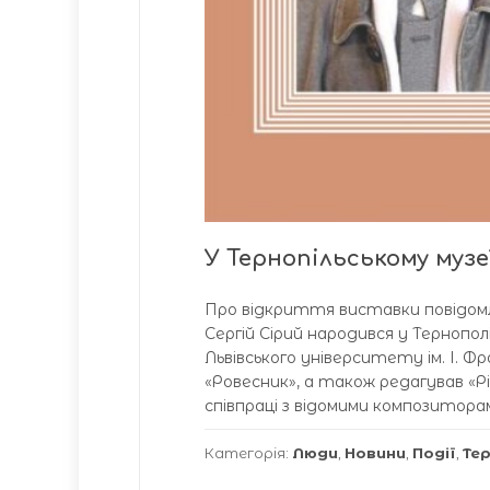
У Тернопільському музе
Про відкриття виставки повідомл
Сергій Сірий народився у Тернопо
Львівського університету ім. І. 
«Ровесник», а також редагував «Рід
співпраці з відомими композиторам
Категорія:
Люди
,
Новини
,
Події
,
Те