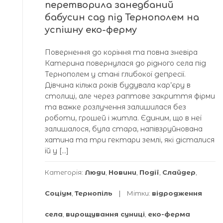
перетворила занедбаний
бабусин сад під Тернополем на
успішну еко-ферму
Повернення до коріння та повна зневіра
Катерина повернулася до рідного села під
Тернополем у стані глибокої депресії.
Дівчина кілька років будувала кар’єру в
столиці, але через раптове закриття фірми
та важке розлучення залишилася без
роботи, грошей і житла. Єдиним, що в неї
залишалося, була стара, напівзруйнована
хатина та три гектари землі, які дісталися
їй у […]
Категорія:
Люди
,
Новини
,
Події
,
Слайдер
,
Соціум
,
Тернопіль
Мітки:
відродження
села
,
вирощування суниці
,
еко-ферма