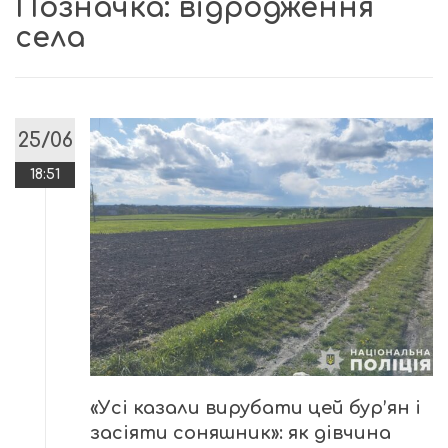
Позначка:
відродження
села
25/06
18:51
«Усі казали вирубати цей бур’ян і
засіяти соняшник»: як дівчина