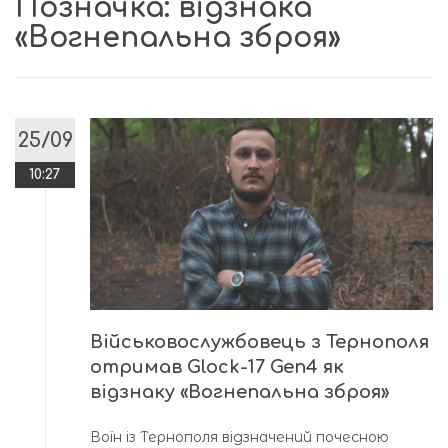
Позначка:
відзнака
«Вогнепальна зброя»
25/09
10:27
Військовослужбовець з Тернополя
отримав Glock-17 Gen4 як
відзнаку «Вогнепальна зброя»
Воїн із Тернополя відзначений почесною