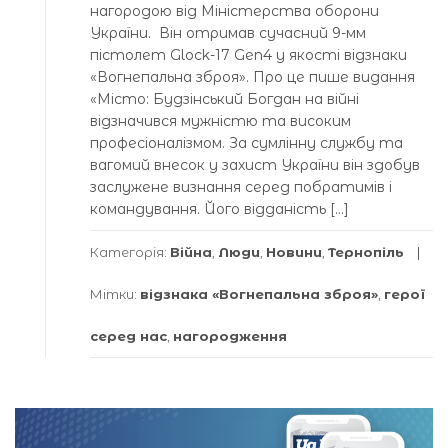
нагородою від Міністерства оборони
України. Він отримав сучасний 9-мм
пістолет Glock-17 Gen4 у якості відзнаки
«Вогнепальна зброя». Про це пише видання
«Місто: Будзінський Богдан на війні
відзначився мужністю та високим
професіоналізмом. За сумлінну службу та
вагомий внесок у захист України він здобув
заслужене визнання серед побратимів і
командування. Його відданість […]
Категорія:
Війна
,
Люди
,
Новини
,
Тернопіль
Мітки:
відзнака «Вогнепальна зброя»
,
герої
серед нас
,
нагородження