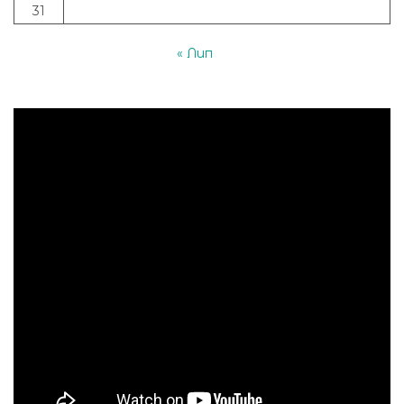
31
« Лип