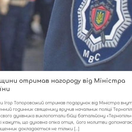
ьщини отримав нагороду від Міністра
їни
ни Ігор Топоровський отримав подарунок від Міністра внут
енний годинник священику вручив начальник поліції Тернопі
свого духівника виклопотали бійці батальйону «Тернопіль»
і кажуть, що духовна опіка отця, його молитви допомагаю
ященник докладається не тільки […]