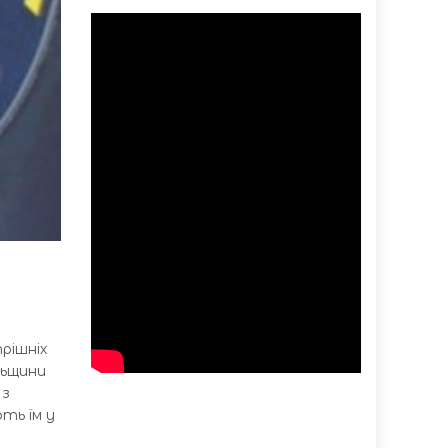
рішніх
льщини
 з
ть їм у