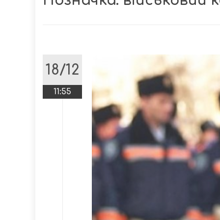
Позначка:
військовий 
18/12
11:55