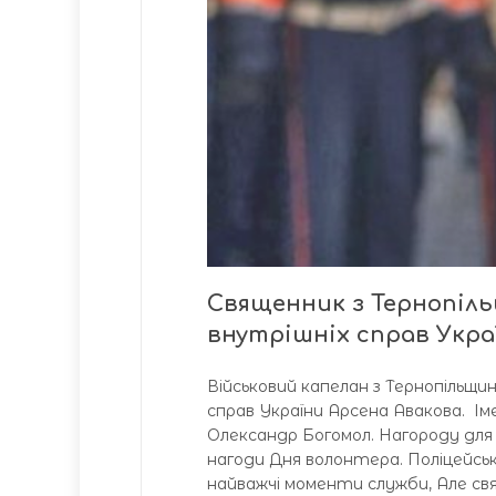
Священник з Тернопіл
внутрішніх справ Укра
Військовий капелан з Тернопільщи
справ України Арсена Авакова. Ім
Олександр Богомол. Нагороду для 
нагоди Дня волонтера. Поліцейськ
найважчі моменти служби, Але св