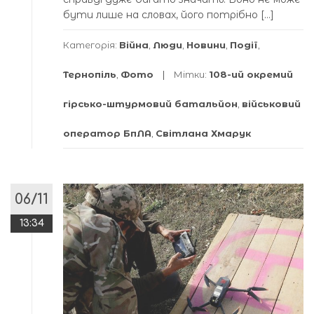
бути лише на словах, його потрібно […]
Категорія:
Війна
,
Люди
,
Новини
,
Події
,
Тернопіль
,
Фото
Мітки:
108-ий окремий
гірсько-штурмовий батальйон
,
військовий
оператор БпЛА
,
Світлана Хмарук
06/11
13:34