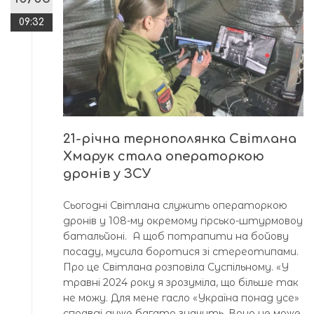
09:32
21-річна тернополянка Світлана
Хмарук стала операторкою
дронів у ЗСУ
Сьогодні Світлана служить операторкою
дронів у 108-му окремому гірсько-штурмовоу
батальйоні. А щоб потрапити на бойову
посаду, мусила боротися зі стереотипами.
Про це Світлана розповіла Суспільному. «У
травні 2024 року я зрозуміла, що більше так
не можу. Для мене гасло «Україна понад усе»
справді дуже багато значить. Воно не може