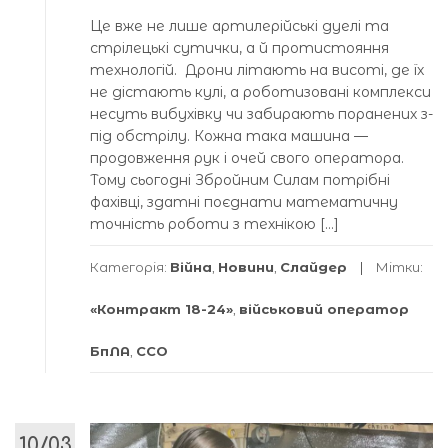
Це вже не лише артилерійські дуелі та
стрілецькі сутички, а й протистояння
технологій. Дрони літають на висоті, де їх
не дістають кулі, а роботизовані комплекси
несуть вибухівку чи забирають поранених з-
під обстрілу. Кожна така машина —
продовження рук і очей свого оператора.
Тому сьогодні Збройним Силам потрібні
фахівці, здатні поєднати математичну
точність роботи з технікою […]
Категорія:
Війна
,
Новини
,
Слайдер
Мітки:
«Контракт 18-24»
,
військовий оператор
БпЛА
,
ССО
10/03