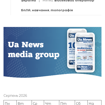
Україна
Мітки:
військовий оператор
БпЛА
,
навчання
,
топографія
Серпень 2026
Пн
Вт
Ср
Чт
Пт
Сб
Нд