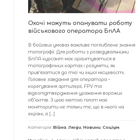
Охочі можуть опанувати роботу
військового оператора БпЛА
В бойових умовах важливе поглиблене знання
топографії. Для роботи з розвідувальними
БпЛА курсант має орієнтуватися в
топографічних картах і розуміти, як
прив’язатися до тієї чи іншої місцевості.
Головне завдання для оператора –
корегування артилерії, FPV та
відеопідтвердження ураження ворожих
об’єктів. З цією метою пілот має
моніторити не тільки те, що в нього на
екрані, а […]
Категорія:
Війна
,
Люди
,
Новини
,
Соціум
,