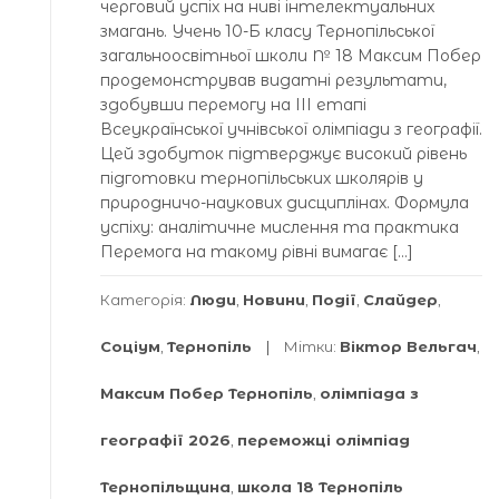
черговий успіх на ниві інтелектуальних
змагань. Учень 10-Б класу Тернопільської
загальноосвітньої школи № 18 Максим Побер
продемонстрував видатні результати,
здобувши перемогу на ІІІ етапі
Всеукраїнської учнівської олімпіади з географії.
Цей здобуток підтверджує високий рівень
підготовки тернопільських школярів у
природничо-наукових дисциплінах. Формула
успіху: аналітичне мислення та практика
Перемога на такому рівні вимагає […]
Категорія:
Люди
,
Новини
,
Події
,
Слайдер
,
Соціум
,
Тернопіль
Мітки:
Віктор Вельгач
,
Максим Побер Тернопіль
,
олімпіада з
географії 2026
,
переможці олімпіад
Тернопільщина
,
школа 18 Тернопіль