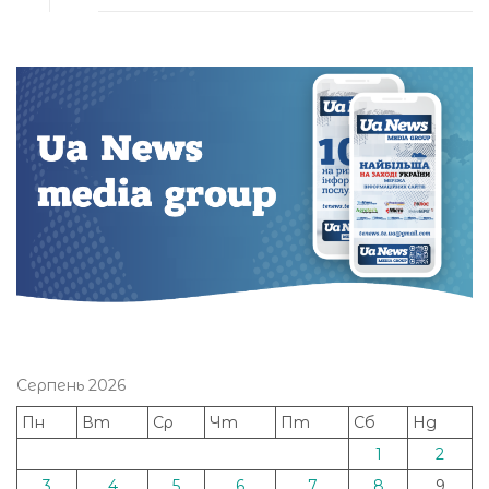
Серпень 2026
Пн
Вт
Ср
Чт
Пт
Сб
Нд
1
2
3
4
5
6
7
8
9