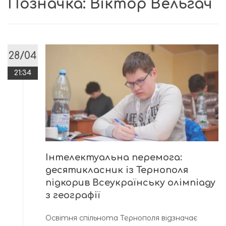
Позначка:
Віктор Вельгач
28/04
21:34
Інтелектуальна перемога:
десятикласник із Тернополя
підкорив Всеукраїнську олімпіаду
з географії
Освітня спільнота Тернополя відзначає