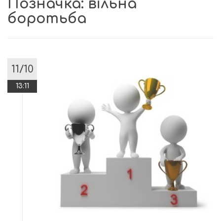
Позначка:
вільна
боротьба
11/10
13:11