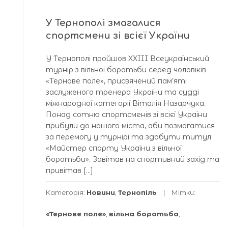
У Тернополі змагалися
спортсмени зі всієї України
У Тернополі пройшов XXIII Всеукраїнський
турнір з вільної боротьби серед чоловіків
«Тернове поле», присвячений пам’яті
заслуженого тренера України та судді
міжнародної категорії Віталія Назарчука.
Понад сотню спортсменів зі всієї України
прибули до нашого міста, аби позмагатися
за перемогу у турнірі та здобути титул
«Майстер спорту України з вільної
боротьби». Завітав на спортивний захід та
привітав […]
Категорія:
Новини
,
Тернопіль
Мітки:
«Тернове поле»
,
вільна боротьба
,