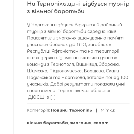
На Тернопільщині відбувся турнір
з вільної боротьби
У Чорткові відбувся Відкритий районний
турнір з вільної боротьби серед юнаків.
Присвятили змагання вшануванню пам’яті
учасників бойових дій АТО, загиблих в
Республіці Афганістан та на території
інших держав. У змаганнях взяли участь
команди з Тернополя, Вишнівця, Збаража,
Шумська, Підволочиська, Борщова, Скали-
Подільської та Чорткова, загалом понад 100
учасників. Добрі результати показали учні-
спортсмени Тернопільської обласної
ДЮСШ з […]
Категорія:
Новини
,
Тернопіль
Мітки:
вільна боротьба
,
змагання
,
спорт
,