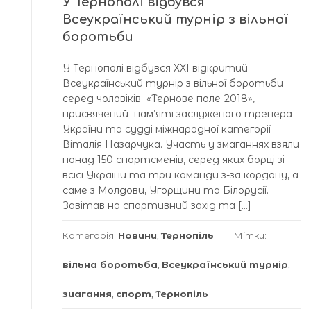
У Тернополі відбувся
Всеукраїнський турнір з вільної
боротьби
У Тернополі відбувся ХХІ відкритий
Всеукраїнський турнір з вільної боротьби
серед чоловіків «Тернове поле-2018»,
присвячений пам’яті заслуженого тренера
України та судді міжнародної категорії
Віталія Назарчука. Участь у змаганнях взяли
понад 150 спортсменів, серед яких борці зі
всієї України та три команди з-за кордону, а
саме з Молдови, Угорщини та Білорусії.
Завітав на спортивний захід та […]
Категорія:
Новини
,
Тернопіль
Мітки:
вільна боротьба
,
Всеукраїнський турнір
,
зиагання
,
спорт
,
Тернопіль