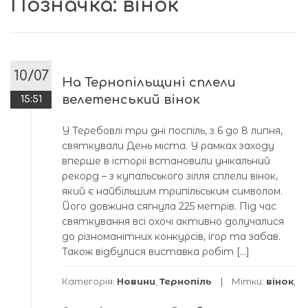
Позначка:
вінок
10/07
На Тернопільщині сплели
велетенський вінок
15:51
У Теребовлі три дні поспіль, з 6 до 8 липня,
святкували День міста. У рамках заходу
вперше в історії встановили унікальний
рекорд – з купальського зілля сплели вінок,
який є найбільшим трипільським символом.
Його довжина сягнула 225 метрів. Під час
святкування всі охочі активно долучалися
до різноманітних конкурсів, ігор та забав.
Також відбулися виставка робіт […]
Категорія:
Новини
,
Тернопіль
Мітки:
вінок
,