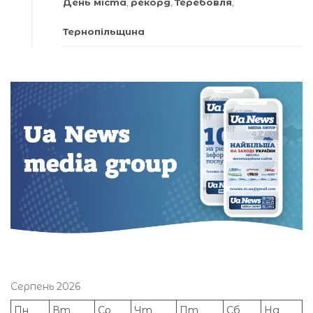
День міста
,
рекорд
,
Теребовля
,
Тернопільщина
Серпень 2026
Пн
Вт
Ср
Чт
Пт
Сб
Нд