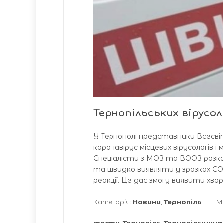
Тернопільських вірусо
У Тернополі представники Всесвіт
коронавірус місцевих вірусологів і
Спеціалісти з МОЗ та ВООЗ розк
та швидко виявляти у зразках CO
реакції. Це дає змогу виявити хвор
Категорія:
Новини
,
Тернопіль
М
тести
,
Тернопіль
,
Тернопільщина