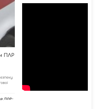
м ПЛР
.
безпеку
ової
тр
,
ПЛР-