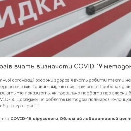
логів вчать визначати COVID-19 методо
ньої організації охорони здоров’я вчать робити тести на
 медпрацівників. Триватимуть такі навчання 11 робочих днів
азують та показують, як правильно подбати про власну 
VID-19. Дослідження роблять методом полімеразно-ланцюг
обу в перші дні […]
ітки:
COVID-19
,
вірусологи
,
Обласний лабораторний цен