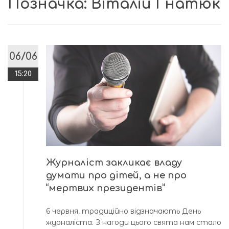
Позначка:
Віталій Гнатюк
06/06
15:20
Журналіст закликає владу
думати про дітей, а не про
“мертвих президентів”
6 червня, традиційно відзначають День
журналіста. З нагоди цього свята нам стало