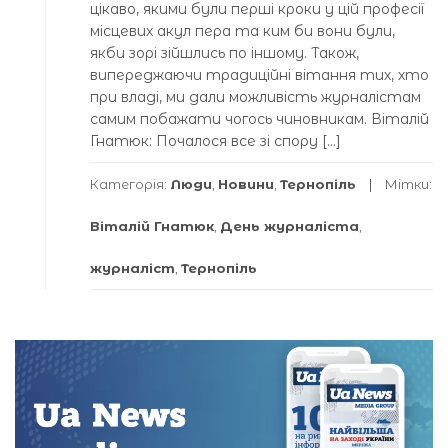
цікаво, якими були перші кроки у цій професії
місцевих акул пера та ким би вони були,
якби зорі зійшлись по іншому. Також,
випереджаючи традиційні вітання тих, хто
при владі, ми дали можливість журналістам
самим побажати чогось чиновникам. Віталій
Гнатюк: Почалося все зі спору […]
Категорія:
Люди
,
Новини
,
Тернопіль
Мітки:
Віталій Гнатюк
,
День журналіста
,
журналіст
,
Тернопіль