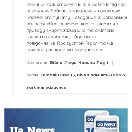
помічник гранатометника 9 жовтня під час
виконання бойового завдання на околицях
населеного пункту Новоданиліка Запорізької
області. «Висловлюємо щирі співчуття з
приводу смерті захисника та схиляємо
голови у скорботі», – йдеться у
повідомленні. Про зустріч Героя та чин
похорону повідомлять додатково.
Категорія:
Війна
,
Люди
,
Новини
,
Події
Мітки:
Віталій Швець
,
Вічна пам'ять Герою
,
загинув захисник