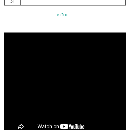
31
« Лип