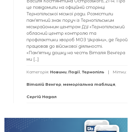
Василя Костянтина Острозького, 21-А. Про
це повідомили на офіційній сторінці
Тернопільської міської ради. Розмістили
пам’ятний знак поруч із Тернопільським
міськрайонним центром ДУ «Тернопільський
обласний центр контролю та
профілактики хвороб МОЗ України», де Герой
працював до військової діяльності.
«Пам’ятну дошку на честь Віталія Венгера
ми […]
Категорія:
Новини
,
Події
,
Тернопіль
Мітки:
Віталій Венгер
,
меморіальна таблиця
,
Сергій Надал