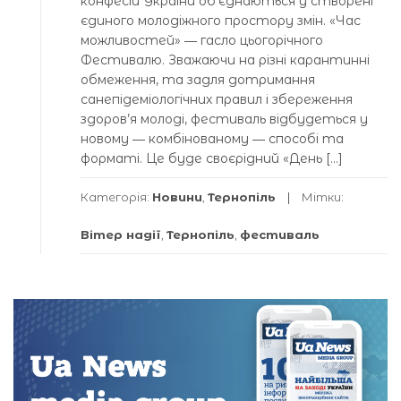
конфесій України об’єднаються у створені
єдиного молодіжного простору змін. «Час
можливостей» ― гасло цьогорічного
Фестивалю. Зважаючи на різні карантинні
обмеження, та задля дотримання
санепідеміологічних правил і збереження
здоров’я молоді, фестиваль відбудеться у
новому ― комбінованому ― способі та
форматі. Це буде своєрідний «День […]
Категорія:
Новини
,
Тернопіль
Мітки:
Вітер надії
,
Тернопіль
,
фестиваль