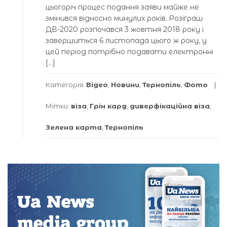
цьогоріч процес подання заяви майже не
змінився відносно минулих років. Розіграш
ДВ-2020 розпочався 3 жовтня 2018 року і
завершиться 6 листопада цього ж року, у
цей період потрібно подавати електронні
[…]
Категорія:
Відео
,
Новини
,
Тернопіль
,
Фото
Мітки:
віза
,
Грін кард
,
диверфікаційна віза
,
Зелена карта
,
Тернопіль