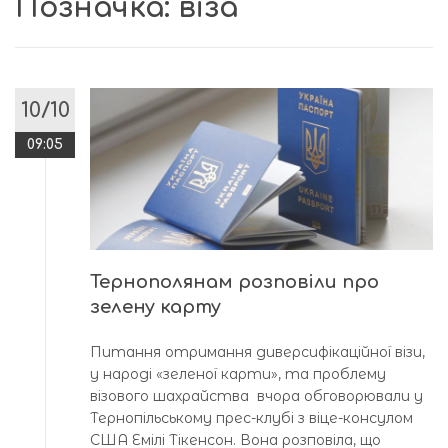
Позначка:
віза
10/10
09:05
Тернополянам розповіли про
зелену карту
Питання отримання диверсифікаційної візи,
у народі «зеленої карти», та проблему
візового шахрайства вчора обговорювали у
Тернопільському прес-клубі з віце-консулом
США Емілі Тікенсон. Вона розповіла, що