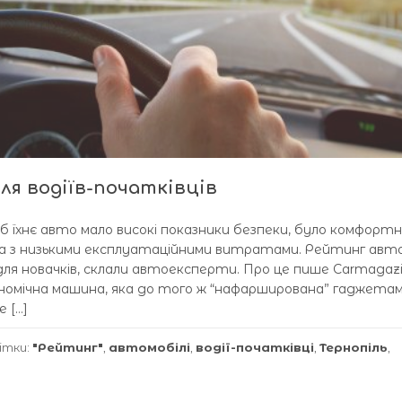
ля водіїв-початківців
об їхнє авто мало високі показники безпеки, було комфорт
а з низькими експлуатаційними витратами. Рейтинг автом
ля новачків, склали автоексперти. Про це пише Сarmagazi
ономічна машина, яка до того ж “нафарширована” гаджетами
е […]
ітки:
"Рейтинг"
,
автомобілі
,
водії-початківці
,
Тернопіль
,