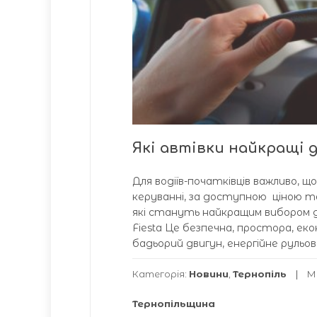
Які автівки найкращі д
Для водіїв-початківців важливо, щ
керуванні, за доступною ціною т
які стануть найкращим вибором д
Fiesta Це безпечна, простора, ек
бадьорий двигун, енергійне рульов
Категорія:
Новини
,
Тернопіль
М
Тернопільщина