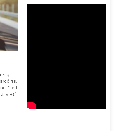
ним у
обілів,
ne. Ford
. У неї