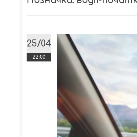
Позначка:
водії-початк
25/04
22:00