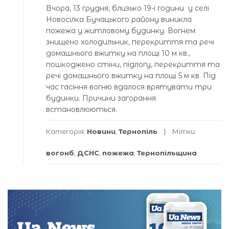
Вчора, 13 грудня, близько 19-ї години у селі
Новосілка Бучацького району виникла
пожежа у житловому будинку. Вогнем
знищено холодильник, перекриття та речі
домашнього вжитку на площі 10 м кв.,
пошкоджено стіни, підлогу, перекриття та
речі домашнього вжитку на площі 5 м кв. Під
час гасіння вогню вдалося врятувати три
будинки. Причини загорання
встановлюються.
Категорія:
Новини
,
Тернопіль
Мітки:
вогонб
,
ДСНС
,
пожежа
,
Тернопільщина