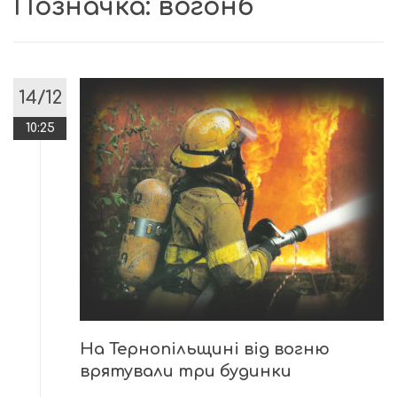
Позначка:
вогонб
14/12
10:25
На Тернопільщині від вогню
врятували три будинки