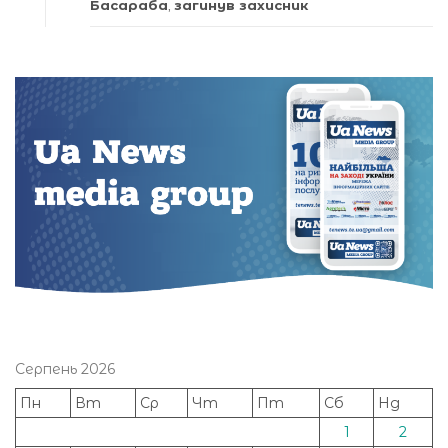
Басараба
,
загинув захисник
Серпень 2026
Пн
Вт
Ср
Чт
Пт
Сб
Нд
1
2