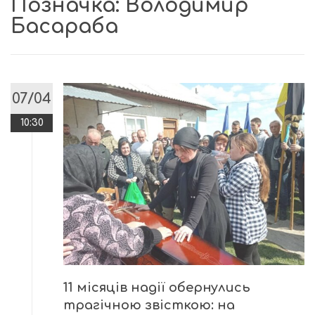
Позначка:
Володимир
Басараба
07/04
10:30
11 місяців надії обернулись
трагічною звісткою: на