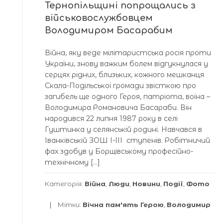
Тернопільщині попрощались з
військовослужбовцем
Володимиром Басарабим
Війна, яку веде мілітаристська росія проти
України, знову важким болем відгукнулася у
серцях рідних, близьких, кожного мешканця
Скала-Подільської громади звісткою про
загибель ще одного Героя, патріота, воїна –
Володимира Романовича Басараби. Він
народився 22 липня 1987 року в селі
Гуштинка у селянській родині. Навчався в
Іванківській ЗОШ І-ІІІ ступенів. Робітничий
фах здобув у Борщівському професійно-
технічному […]
Категорія:
Війна
,
Люди
,
Новини
,
Події
,
Фото
Мітки:
Вічна пам'ять Герою
,
Володимир