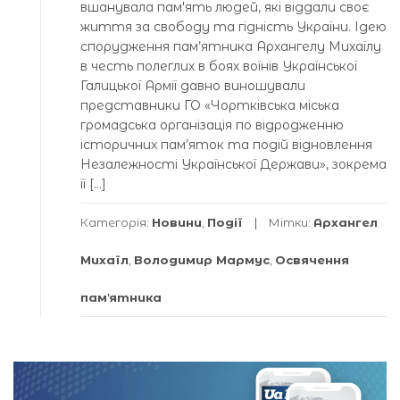
вшанувала памʼять людей, які віддали своє
життя за свободу та гідність України. Ідею
спорудження пам’ятника Архангелу Михаїлу
в честь полеглих в боях воїнів Української
Галицької Армії давно виношували
представники ГО «Чортківська міська
громадська організація по відродженню
історичних пам’яток та подій відновлення
Незалежності Української Держави», зокрема
її […]
Категорія:
Новини
,
Події
Мітки:
Архангел
Михаїл
,
Володимир Мармус
,
Освячення
памʼятника