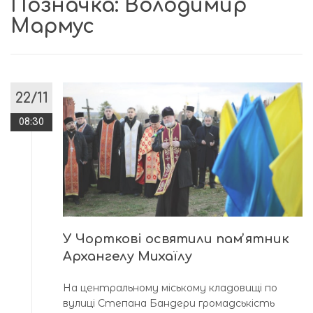
Позначка:
Володимир
Мармус
22/11
08:30
У Чорткові освятили памʼятник
Архангелу Михаїлу
На центральному міському кладовищі по
вулиці Степана Бандери громадськість