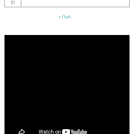
31
« Лип