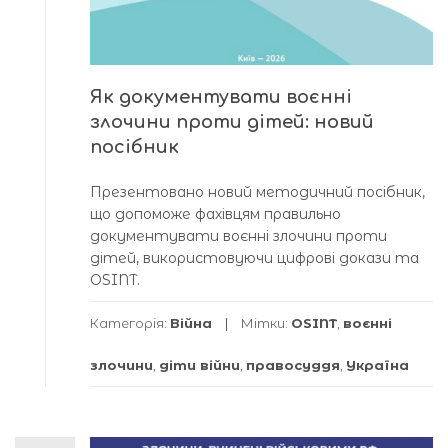
Як документувати воєнні
злочини проти дітей: новий
посібник
Презентовано новий методичний посібник,
що допоможе фахівцям правильно
документувати воєнні злочини проти
дітей, використовуючи цифрові докази та
OSINT.
Категорія:
Війна
Мітки:
OSINT
,
воєнні
злочини
,
діти війни
,
правосуддя
,
Україна