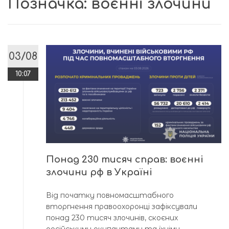
Позначка:
воєнні злочини
03/08
10:07
Понад 230 тисяч справ: воєнні
злочини рф в Україні
Від початку повномасштабного
вторгнення правоохоронці зафіксували
понад 230 тисяч злочинів, скоєних
російськими окупантами та їхніми