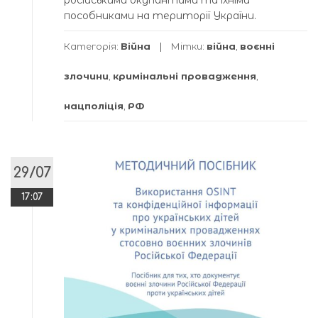
пособниками на території України.
Категорія:
Війна
Мітки:
війна
,
воєнні
злочини
,
кримінальні провадження
,
нацполіція
,
РФ
29/07
17:07