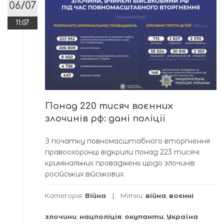
06/07
11:07
Понад 220 тисяч воєнних
злочинів рф: дані поліції
З початку повномасштабного вторгнення
правоохоронці відкрили понад 223 тисячі
кримінальних проваджень щодо злочинів
російських військових.
Категорія:
Війна
Мітки:
війна
,
воєнні
злочини
,
нацполіція
,
окупанти
,
Україна