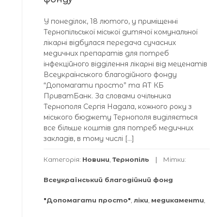
У понеділок, 18 лютого, у приміщенні
Тернопільської міської дитячої комунальної
лікарні відбулася передача сучасних
медичних препаратів для потреб
інфекційного відділення лікарні від меценатів
Всеукраїнського благодійного фонду
“Допомагати просто” та АТ КБ
ПриватБанк. За словами очільника
Тернополя Сергія Надала, кожного року з
міського бюджету Тернополя виділяється
все більше коштів для потреб медичних
закладів, в тому числі […]
Категорія:
Новини
,
Тернопіль
Мітки:
Всеукраїнський благодійний фонд
"Допомагати просто"
,
ліки
,
медикаменти
,