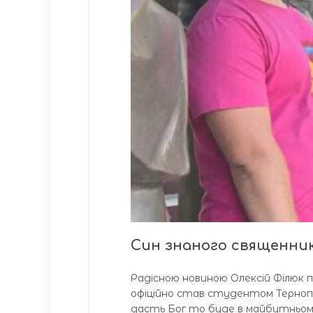
Син знаного священни
Радісною новиною Олексій Філюк по
офіційно став студентом Тернопі
дасть Бог то буде в майбутньому 