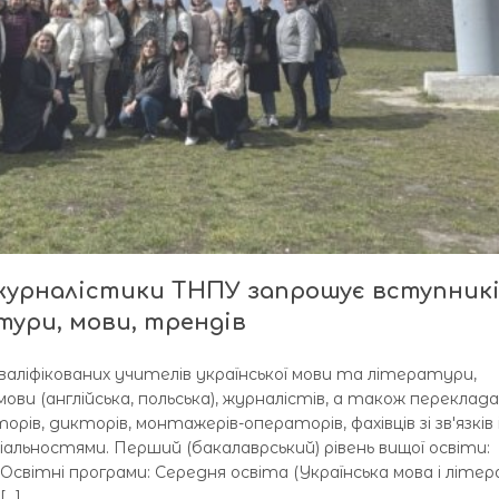
 журналістики ТНПУ запрошує вступник
атури, мови, трендів
ліфікованих учителів української мови та літератури,
ови (англійська, польська), журналістів, а також перекладач
ів, дикторів, монтажерів-операторів, фахівців зі звʼязків 
альностями. Перший (бакалаврський) рівень вищої освіти:
Освітні програми: Середня освіта (Українська мова і літер
[…]