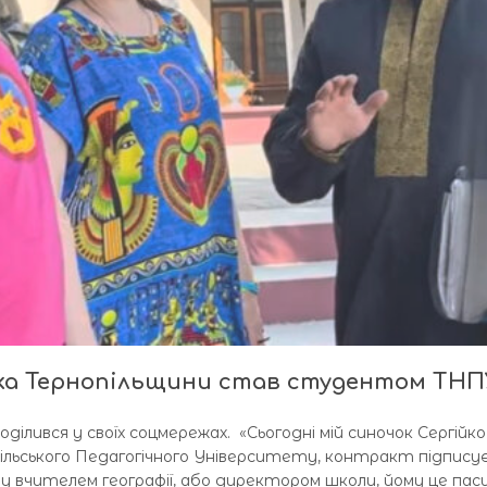
ка Тернопільщини став студентом ТНП
ділився у своїх соцмережах. «Сьогодні мій синочок Сергійко
льського Педагогічного Університету, контракт підписуєм
вчителем географії, або директором школи, йому це пасує