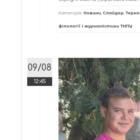
Категорія:
Новини
,
Слайдер
,
Терно
філології і журналістики ТНПУ
09/08
12:45