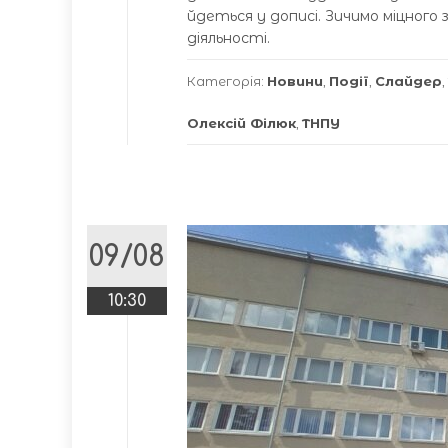
йдеться у дописі. Зичимо міцного 
діяльності.
Категорія:
Новини
,
Події
,
Слайдер
,
Олексій Філюк
,
ТНПУ
09/08
10:30