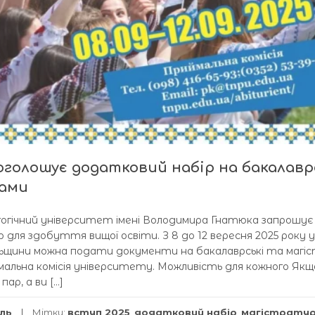
голошує додатковий набір на бакалавр
рами
агогічний університет імені Володимира Гнатюка запрошує
 для здобуття вищої освіти. З 8 до 12 вересня 2025 року у
ьщини можна подати документи на бакалаврські та магіс
мальна комісія університету. Можливість для кожного Якщ
ар, а ви […]
іль
Мітки:
вступ 2025
,
додатковий набір
,
магістрату