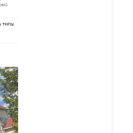
овій
т ТНПУ
,