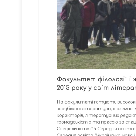
Факультет філології і
2015 року у світ літер
На факультеті готують висококва
зарубіжної літератури, іноземної м
коректорів, літературних редактор
громадськістю та пресою за спеці
Спеціальність А4 Середня освіта: 
Середня освіта (Українська мова і 