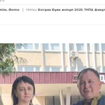
піль
,
Фото
Мітки:
Богдан Буяк
,
вступ 2025
,
ТНПУ
,
факу