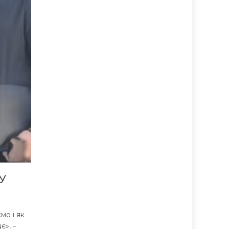
У
о і як
», –