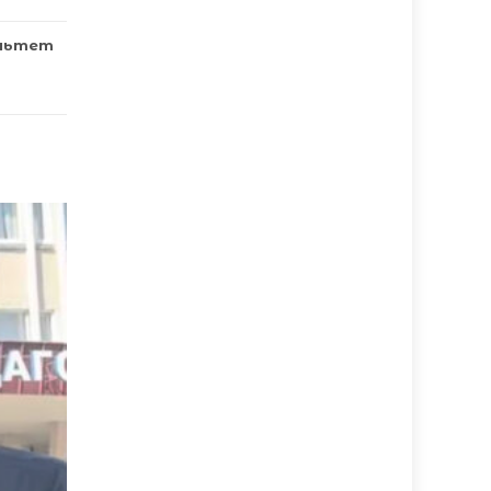
льтет