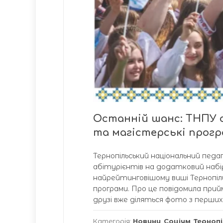
Останній шанс: ТНПУ о
та магістерські прог
Тернопільський національний пед
абітурієнтів на додатковий набір
найрейтинговішому виші Тернопіл
програми. Про це повідомила прий
друзі вже діляться фото з перших п
Категорія:
Новини
,
Соціум
,
Терноп