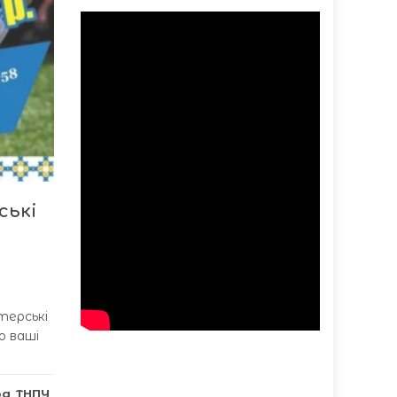
ські
терські
о ваші
ра
,
ТНПУ