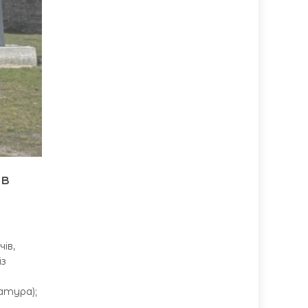
ів
ів,
із
атура);