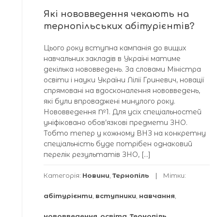
Які нововведення чекають на
тернопільських абітурієнтів?
Цього року вступна кампанія до вищих
навчальних закладів в Україні матиме
декілька нововведень. За словами Міністра
освіти і науки України Лілії Гриневич, новації
спрямовані на вдосконалення нововведень,
які були впроваджені минулого року.
Нововведення №1. Для усіх спеціальностей
уніфіковано обов’язкові предмети ЗНО.
Тобто тепер у кожному ВНЗ на конкретну
спеціальність буде потрібен однаковий
перелік результатів ЗНО, […]
Категорія:
Новини
,
Тернопіль
Мітки:
абітурієнти
,
вступники
,
навчання
,
нововведення
,
освіта
,
Тернопіль