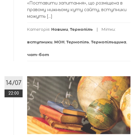
«Поставити запитання», що розміщена в
правому нижньому куту сайту, вступники
можуть […]
Категорія:
Новини
,
Тернопіль
Мітки:
вступники
,
МОН
,
Тернопіль
,
Тернопільщина
,
чат-бот
14/07
22:00