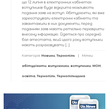
що 12 липня в електронних кабінетах
вступників буде відкрита можливість
подання заяв на вступ. Абітурієнти, які вже
зареєстрували електронні кабінети та
завантажили в них документи, перед
поданням заяв мають ретельно перевірити
внесену інформацію. Йдеться про середній
бал атестата, який цього року вступники
мають розраховувати […]
Категорія:
Новини
,
Тернопіль
Мітки:
абітурієнти
,
випускники
,
вступники
,
МОН
,
освіта
,
Тернопіль
,
Тернопільщина