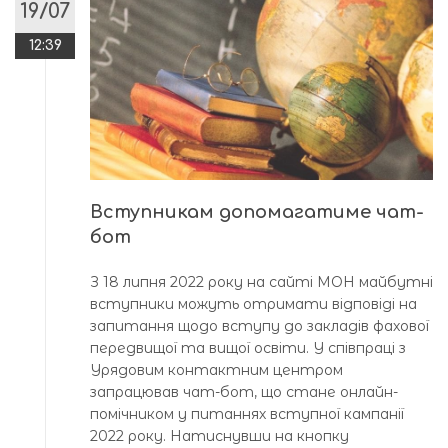
19/07
12:39
Вступникам допомагатиме чат-
бот
З 18 липня 2022 року на сайті МОН майбутні
вступники можуть отримати відповіді на
запитання щодо вступу до закладів фахової
передвищої та вищої освіти. У співпраці з
Урядовим контактним центром
запрацював чат-бот, що стане онлайн-
помічником у питаннях вступної кампанії
2022 року. Натиснувши на кнопку