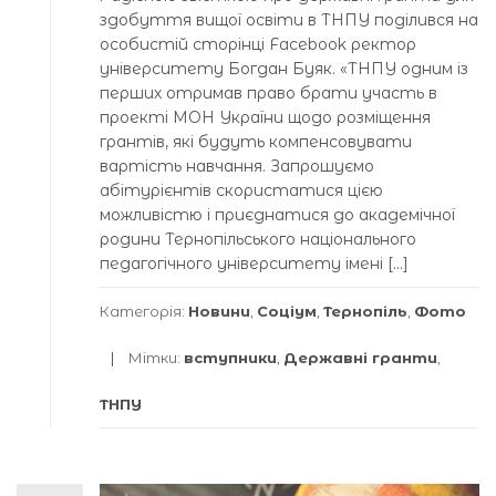
здобуття вищої освіти в ТНПУ поділився на
особистій сторінці Facebook ректор
університету Богдан Буяк. «ТНПУ одним із
перших отримав право брати участь в
проекті МОН України щодо розміщення
грантів, які будуть компенсовувати
вартість навчання. Запрошуємо
абітурієнтів скористатися цією
можливістю і приєднатися до академічної
родини Тернопільського національного
педагогічного університету імені […]
Категорія:
Новини
,
Соціум
,
Тернопіль
,
Фото
Мітки:
вступники
,
Державні гранти
,
ТНПУ