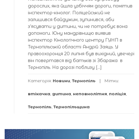
дорослих, яка йшла узбіччям дороги, помітив
інспектор-кінолог. Поліцейський не
залишився байдужим, зупинився, аби
з’ясувати у дитини, чи не потребує вона
допомоги. Юну мандрівницю виявив
інспектор Кінологічного центру ГУНП в
Тернопільській області Андрій Заяць. У
правоохоронця 20 липня був вихідний, увечері
він повертався від батьків зі Збаража в
Тернопіль. На дорозі поблизу […]
Категорія:
Новини
,
Тернопіль
Мітки:
втікачка
,
дитина
,
неповнолітня
,
поліція
,
Тернопіль
,
Тернопільщина