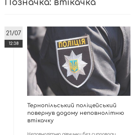
Позначка:
втікачка
21/07
12:38
Тернопільський поліцейський
повернув додому неповнолітню
втікачку
Неповнолітню дівчинку без супроводу