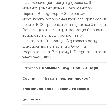
оформляючи допомогу від держави. З
моменту анонсування Президентом
України Володимиром Зеленським
можливості отримання грошової допомоги в
розмірі 1000 гривень активізувалися й шахраї.
Вони «підхопили» дану інформацію й почали
видурювати гроші громадян з їх
електронний гаманців. Від такого роду
шахрайства потерпіла й 64-річна
тернополянка. В одному із Telegram -каналів
жінка знайшла […]
Категорія:
Кримінал
,
Люди
,
Новини
,
Події
,
Соціум
Мітки:
інтернет-шахраї
,
втратила власні кошти
,
грошова
допомога