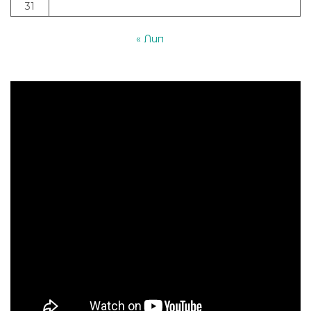
31
« Лип