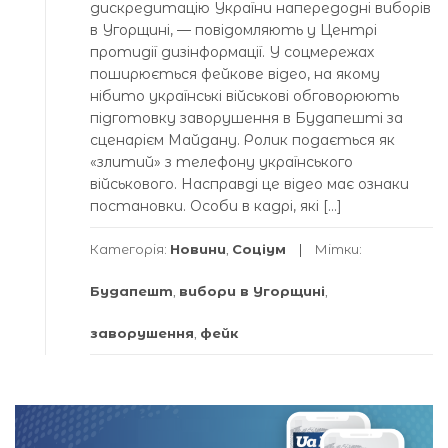
дискредитацію України напередодні виборів
в Угорщині, — повідомляють у Центрі
протидії дизінформації. У соцмережах
поширюється фейкове відео, на якому
нібито українські військові обговорюють
підготовку заворушення в Будапешті за
сценарієм Майдану. Ролик подається як
«злитий» з телефону українського
військового. Насправді це відео має ознаки
постановки. Особи в кадрі, які […]
Категорія:
Новини
,
Соціум
Мітки:
Будапешт
,
вибори в Угорщині
,
заворушення
,
фейк