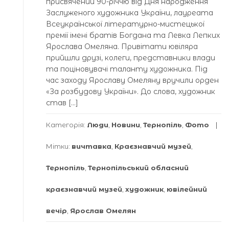
присвячений 90-річчю від Дня народження
Заслуженого художника України, лауреата
Всеукраїнської літературно-мистецької
премії імені братів Богдана та Левка Лепких
Ярослава Омеляна. Привітати ювіляра
прийшли друзі, колеги, представники влади
та поціновувачі таланту художника. Під
час заходу Ярославу Омеляну вручили орден
«За розбудову України». До слова, художник
став […]
Категорія:
Люди
,
Новини
,
Тернопіль
,
Фото
Мітки:
вичтавка
,
Краєзнавчий музей
,
Тернопіль
,
Тернопільський обласний
краєзнавчий музей
,
художник
,
ювілейний
вечір
,
Ярослав Омелян