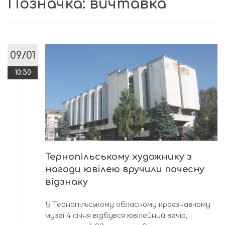
Позначка:
вичтавка
09/01
10:30
Тернопільському художнику з
нагоди ювілею вручили почесну
відзнаку
У Тернопільському обласному краєзнавчому
музеї 4 січня відбувся ювілейний вечір,