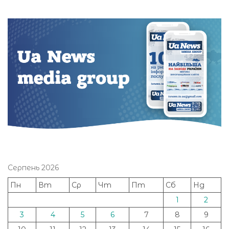
Серпень 2026
Пн
Вт
Ср
Чт
Пт
Сб
Нд
1
2
3
4
5
6
7
8
9