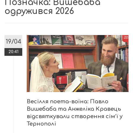
Позначка:
Вишебаба
одружився 2026
19/04
20:41
Весілля поета-воїна: Павло
Вишебаба та Анжеліка Кравець
відсвяткували створення сім’ї у
Тернополі