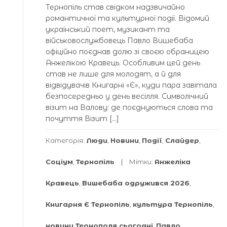
Тернопіль став свідком надзвичайно
романтичної та культурної події. Відомий
український поет, музикант та
військовослужбовець Павло Вишебаба
офіційно поєднав долю зі своєю обраницею
Анжелікою Кравець. Особливим цей день
став не лише для молодят, а й для
відвідувачів Книгарні «Є», куди пара завітала
безпосередньо у день весілля. Символічний
візит на Валову: де поєднуються слова та
почуття Візит […]
Категорія:
Люди
,
Новини
,
Події
,
Слайдер
,
Соціум
,
Тернопіль
Мітки:
Анжеліка
Кравець
,
Вишебаба одружився 2026
,
Книгарня Є Тернопіль
,
культура Тернопіль
,
новини Тернополя сьогодні
,
Павло