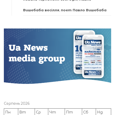
Вишебаба весілля
,
поет Павло Вишебаба
Серпень 2026
Пн
Вт
Ср
Чт
Пт
Сб
Нд