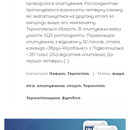
проводилося опитування. Респондентам
пропонувалося визначити четвірку команд,
які змагатимуться на другому етапі за
нагороди вищої ліги чемпіонату
Тернопільської області. В опитуванні взяли
участь 1023 респонденти. Переможцем
опитування, з відривом у 50 голосів, стала
команда «Збруч-Агробізнес» з Підволочиська
– 251 голос (24,5 відсотків опитаних). До
першої четвірки […]
Категорія:
Новини
,
Тернопіль
Мітки:
вища
ліга
,
опитування
,
спорт
,
Тернопіль
,
Тернопільщина
,
футбол