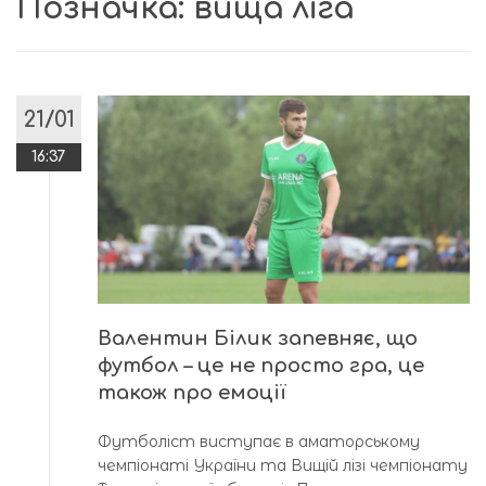
Позначка:
вища ліга
21/01
16:37
Валентин Білик запевняє, що
футбол – це не просто гра, це
також про емоції
Футболіст виступає в аматорському
чемпіонаті України та Вищій лізі чемпіонату