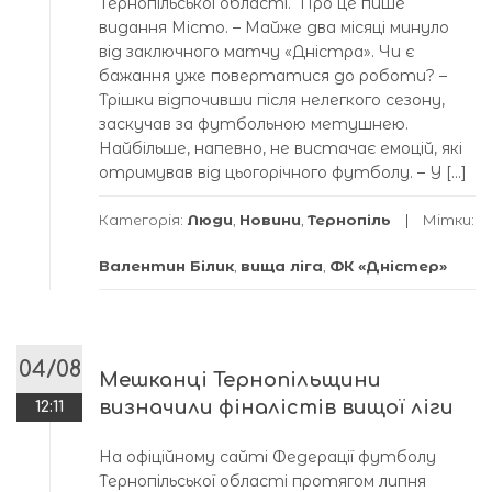
Тернопільської області. Про це пише
видання Місто. – Майже два місяці минуло
від заключного матчу «Дністра». Чи є
бажання уже повертатися до роботи? –
Трішки відпочивши після нелегкого сезону,
заскучав за футбольною метушнею.
Найбільше, напевно, не вистачає емоцій, які
отримував від цьогорічного футболу. – У […]
Категорія:
Люди
,
Новини
,
Тернопіль
Мітки:
Валентин Білик
,
вища ліга
,
ФК «Дністер»
04/08
Мешканці Тернопільщини
визначили фіналістів вищої ліги
12:11
На офіційному сайті Федерації футболу
Тернопільської області протягом липня