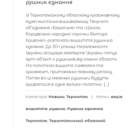
рушник єднання
У Тернопільському обласному краєзнавчому
музеї мисткині-вишивальниці Творчого
об’єднання «Берегиня» та «Школи
борщівської народної сорочки Вікторії
Кривоніс» розпочали вишиття рушника
єднання. До 30-ї річниці Незалежності
України асоціація земляцтв України готує
арт-обʼєкт з рушників від кожної області.
На полотнах вишита символіка та
орнамент, притаманні певному регіону.
Потім всі ці маленькі рушники будуть
зшиватися в одне велике полотно. […]
Категорія:
Новини
,
Тернопіль
Мітки:
акція
,
вишиття
,
рушник
,
Рушник єднання
,
Тернопіль
,
Тернопільський обласний