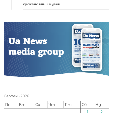
краєзнавчий музей
Серпень 2026
Пн
Вт
Ср
Чт
Пт
Сб
Нд
1
2