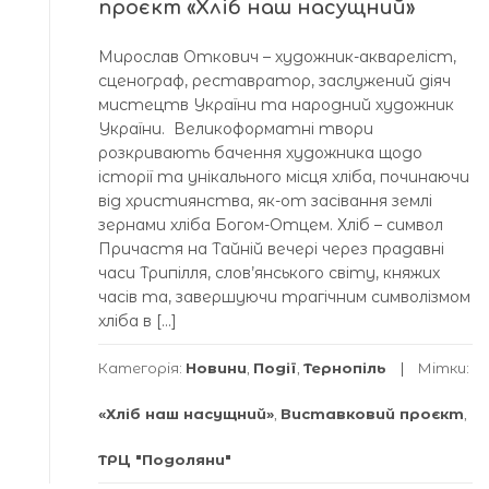
проєкт «Хліб наш насущний»
Мирослав Откович – художник-аквареліст,
сценограф, реставратор, заслужений діяч
мистецтв України та народний художник
України. Великоформатні твори
розкривають бачення художника щодо
історії та унікального місця хліба, починаючи
від християнства, як-от засівання землі
зернами хліба Богом-Отцем. Хліб – символ
Причастя на Тайній вечері через прадавні
часи Трипілля, слов’янського світу, княжих
часів та, завершуючи трагічним символізмом
хліба в […]
Категорія:
Новини
,
Події
,
Тернопіль
Мітки:
«Хліб наш насущний»
,
Виставковий проєкт
,
ТРЦ "Подоляни"