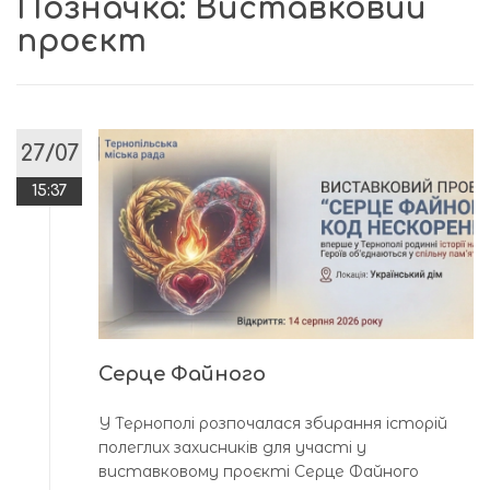
Позначка:
Виставковий
проєкт
27/07
15:37
Серце Файного
У Тернополі розпочалася збирання історій
полеглих захисників для участі у
виставковому проєкті Серце Файного