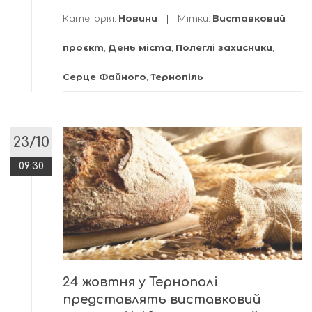
Категорія:
Новини
Мітки:
Виставковий
проєкт
,
День міста
,
Полеглі захисники
,
Серце Файного
,
Тернопіль
23/10
09:30
24 жовтня у Тернополі
представлять виставковий