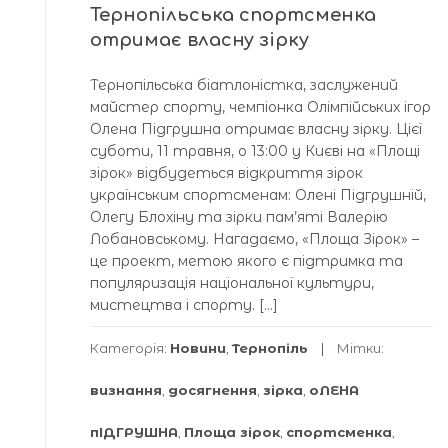
Тернопільська спортсменка
отримає власну зірку
Тернопільська біатлоністка, заслужений
майстер спорту, чемпіонка Олімпійських ігор
Олена Підгрушна отримає власну зірку. Цієї
суботи, 11 травня, о 13:00 у Києві на «Площі
зірок» відбудеться відкриття зірок
українським спортсменам: Олені Підгрушній,
Олегу Блохіну та зірки пам’яті Валерію
Лобановському. Нагадаємо, «Площа Зірок» –
це проект, метою якого є підтримка та
популяризація національної культури,
мистецтва і спорту. […]
Категорія:
Новини
,
Тернопіль
Мітки:
визнання
,
досягнення
,
зірка
,
оЛЕНА
пІДГРУШНА
,
Площа зірок
,
спортсменка
,