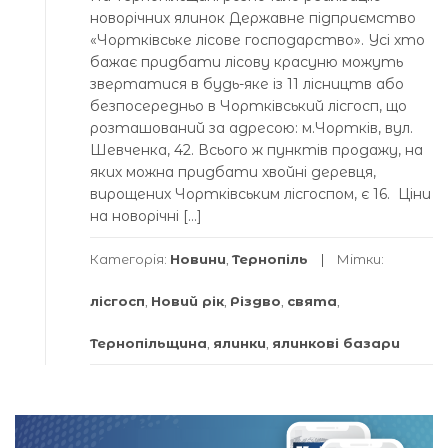
новорічних ялинок Державне підприємство
«Чортківське лісове господарство». Усі хто
бажає придбати лісову красуню можуть
звертатися в будь-яке із 11 лісництв або
безпосередньо в Чортківський лісгосп, що
розташований за адресою: м.Чортків, вул.
Шевченка, 42. Всього ж пунктів продажу, на
яких можна придбати хвойні деревця,
вирощених Чортківським лісгоспом, є 16. Ціни
на новорічні […]
Категорія:
Новини
,
Тернопіль
Мітки:
лісгосп
,
Новий рік
,
Різдво
,
свята
,
Тернопільщина
,
ялинки
,
ялинкові базари