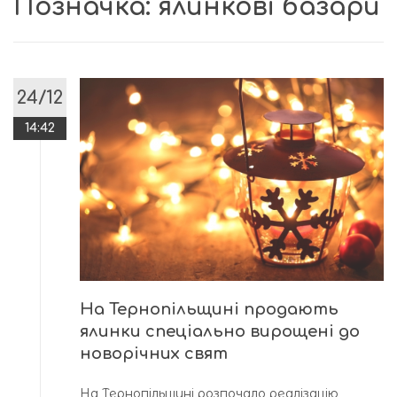
Позначка:
ялинкові базари
24/12
14:42
На Тернопільщині продають
ялинки спеціально вирощені до
новорічних свят
На Тернопільщині розпочало реалізацію