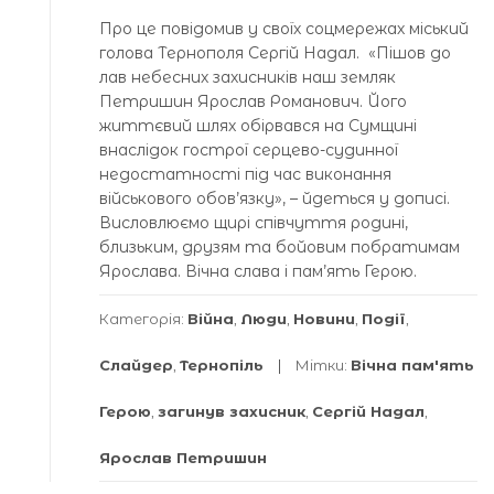
Про це повідомив у своїх соцмережах міський
голова Тернополя Сергій Надал. «Пішов до
лав небесних захисників наш земляк
Петришин Ярослав Романович. Його
життєвий шлях обірвався на Сумщині
внаслідок гострої серцево-судинної
недостатності під час виконання
військового обов’язку», – йдеться у дописі.
Висловлюємо щирі співчуття родині,
близьким, друзям та бойовим побратимам
Ярослава. Вічна слава і пам’ять Герою.
Категорія:
Війна
,
Люди
,
Новини
,
Події
,
Слайдер
,
Тернопіль
Мітки:
Вічна пам'ять
Герою
,
загинув захисник
,
Сергій Надал
,
Ярослав Петришин