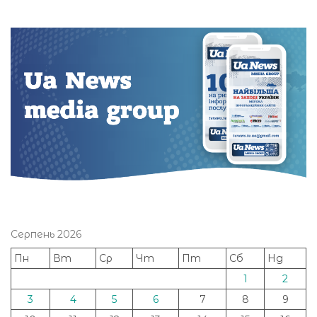
Серпень 2026
Пн
Вт
Ср
Чт
Пт
Сб
Нд
1
2
3
4
5
6
7
8
9