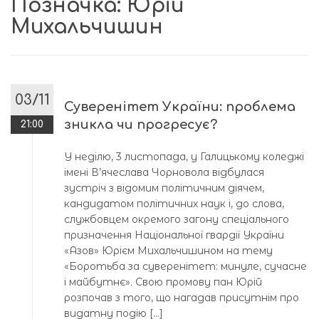
Позначка:
Юрій
Михальчишин
03/11
Суверенітет України: проблема
зникла чи прогресує?
21:00
У неділю, 3 листопада, у Галицькому коледжі
імені В’ячеслава Чорновола відбулася
зустріч з відомим політичним діячем,
кандидатом політичних наук і, до слова,
службовцем окремого загону спеціального
призначення Національної гвардії України
«Азов» Юрієм Михальчишином на тему
«Боротьба за суверенітет: минуле, сучасне
і майбутнє». Свою промову пан Юрій
розпочав з того, що нагадав присутнім про
видатну подію […]