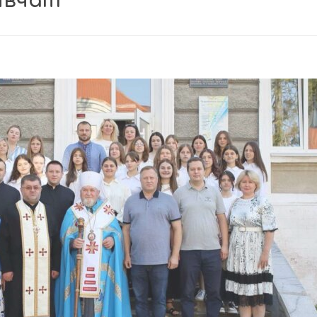
дівчат