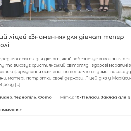
ий ліцей «Знамення» для дівчат тепер
олі
середньої освіти для дівчат, який забезпечує виконання ос
 та виховує християнський світогляд і здорові моральні з
 церквою формування освіченої, національно свідомої, високод
, матері, патріотки своєї держави. Ліцей діяв у Марійсь
 року […]
айдер
,
Тернопіль
,
Фото
Мітки:
10-11 класи
,
Заклад для 
Знамення»