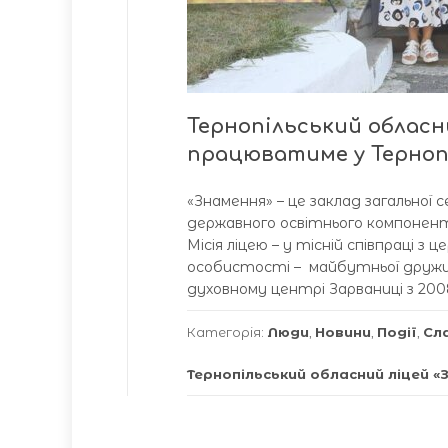
Тернопільський обласн
працюватиме у Терноп
«Знамення» – це заклад загальної 
державного освітнього компоненту
Місія ліцею – у тісній співпраці з
особистості – майбутньої дружини
духовному центрі Зарваниці з 2008
Категорія:
Люди
,
Новини
,
Події
,
Сл
Тернопільський обласний ліцей «