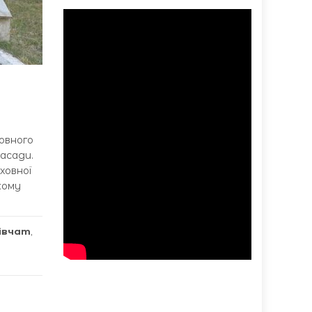
новного
асади.
уховної
кому
дівчат
,