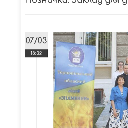
Позначка:
Заклад для 
07/03
18:32