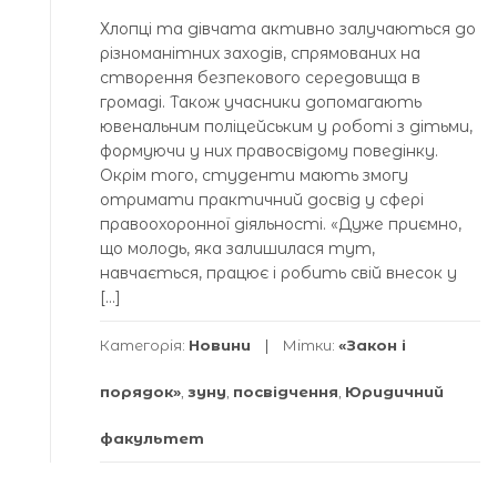
Хлопці та дівчата активно залучаються до
різноманітних заходів, спрямованих на
створення безпекового середовища в
громаді. Також учасники допомагають
ювенальним поліцейським у роботі з дітьми,
формуючи у них правосвідому поведінку.
Окрім того, студенти мають змогу
отримати практичний досвід у сфері
правоохоронної діяльності. «Дуже приємно,
що молодь, яка залишилася тут,
навчається, працює і робить свій внесок у
[…]
Категорія:
Новини
Мітки:
«Закон і
порядок»
,
зуну
,
посвідчення
,
Юридичний
факультет