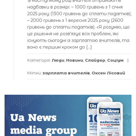
У наступному році вчителі отримають
надбавки в розмірі: – 1000 гривень з 1 січня
2025 року (1300 гривень до сплати податків);
– 2000 гривень з 1 вересня 2025 року (2600
гривень до сплати податків). «Я розумію, що
це рішення не розвʼязує всіх проблем, які
існують сьогодні із зарплатою вчителів, та
воно є першим кроком до […]
Категорія:
Люди
,
Новини
,
Слайдер
,
Соціум
Мітки:
зарплата вчителів
,
Оксен Лісовий