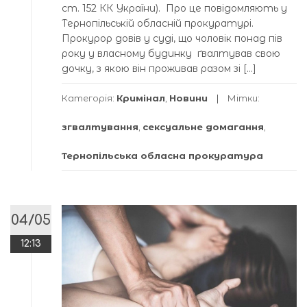
ст. 152 КК України). Про це повідомляють у
Тернопільській обласній прокуратурі.
Прокурор довів у суді, що чоловік понад пів
року у власному будинку ґвалтував свою
дочку, з якою він проживав разом зі […]
Категорія:
Кримінал
,
Новини
Мітки:
згвалтування
,
сексуальне домагання
,
Тернопільська обласна прокуратура
04/05
12:13