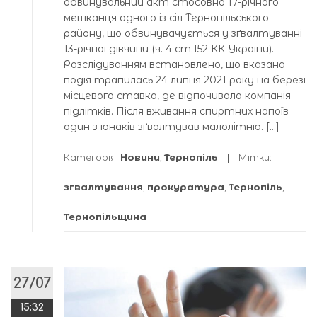
обвинувальний акт стосовно 17-річного
мешканця одного із сіл Тернопільського
району, що обвинувачується у зґвалтуванні
13-річної дівчини (ч. 4 ст.152 КК України).
Розслідуванням встановлено, що вказана
подія трапилась 24 липня 2021 року на березі
місцевого ставка, де відпочивала компанія
підлітків. Після вживання спиртних напоїв
один з юнаків зґвалтував малолітню. […]
Категорія:
Новини
,
Тернопіль
Мітки:
згвалтування
,
прокуратура
,
Тернопіль
,
Тернопільщина
27/07
15:32