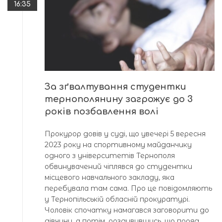
16:35
За зґвалтування студентки
тернополянину загрожує до 3
років позбавлення волі
Прокурор довів у суді, що увечері 5 вересня
2023 року на спортивному майданчику
одного з університетів Тернополя
обвинувачений чіплявся до студентки
місцевого навчального закладу, яка
перебувала там сама. Про це повідомляють
у Тернопільській обласній прокуратурі.
Чоловік спочатку намагався заговорити до
дівчини, а потім, роздивившись, що поряд