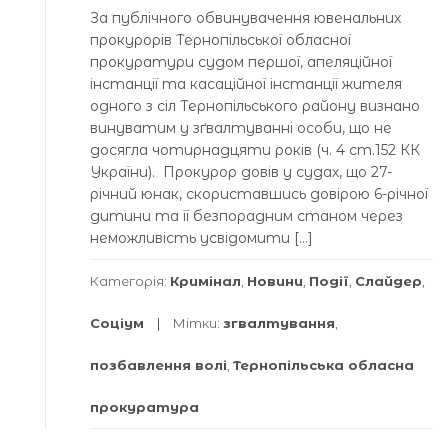
За публічного обвинувачення ювенальних
прокурорів Тернопільської обласної
прокуратури судом першої, апеляційної
інстанції та касаційної інстанції жителя
одного з сіл Тернопільського району визнано
винуватим у зґвалтуванні особи, що не
досягла чотирнадцяти років (ч. 4 ст.152 КК
України). Прокурор довів у судах, що 27-
річний юнак, скориставшись довірою 6-річної
дитини та її безпорадним станом через
неможливість усвідомити […]
Категорія:
Кримінал
,
Новини
,
Події
,
Слайдер
,
Соціум
Мітки:
згвалтування
,
позбавлення волі
,
Тернопільська обласна
прокуратура