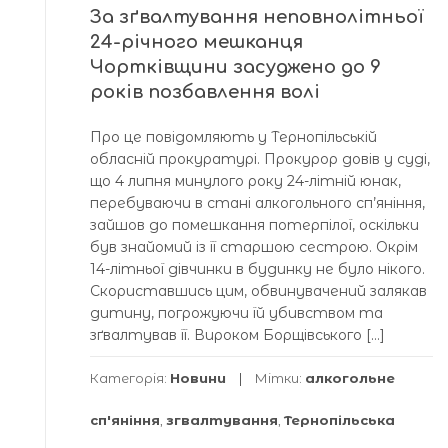
За зґвалтування неповнолітньої
24-річного мешканця
Чортківщини засуджено до 9
років позбавлення волі
Про це повідомляють у Тернопільській
обласній прокуратурі. Прокурор довів у суді,
що 4 липня минулого року 24-літній юнак,
перебуваючи в стані алкогольного сп’яніння,
зайшов до помешкання потерпілої, оскільки
був знайомий із її старшою сестрою. Окрім
14-літньої дівчинки в будинку не було нікого.
Скориставшись цим, обвинувачений залякав
дитину, погрожуючи їй убивством та
зґвалтував її. Вироком Борщівського […]
Категорія:
Новини
Мітки:
алкогольне
сп'яніння
,
згвалтування
,
Тернопільська