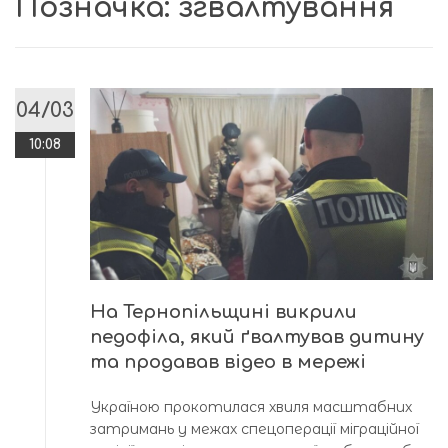
Позначка:
згвалтування
04/03
10:08
На Тернопільщині викрили
педофіла, який ґвалтував дитину
та продавав відео в мережі
Україною прокотилася хвиля масштабних
затримань у межах спецоперації міграційної