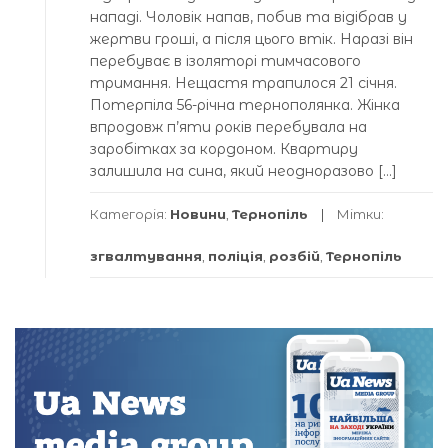
нападі. Чоловік напав, побив та відібрав у
жертви гроші, а після цього втік. Наразі він
перебуває в ізоляторі тимчасового
тримання. Нещастя трапилося 21 січня.
Потерпіла 56-річна тернополянка. Жінка
впродовж п’яти років перебувала на
заробітках за кордоном. Квартиру
залишила на сина, який неодноразово […]
Категорія:
Новини
,
Тернопіль
Мітки:
згвалтування
,
поліція
,
розбій
,
Тернопіль