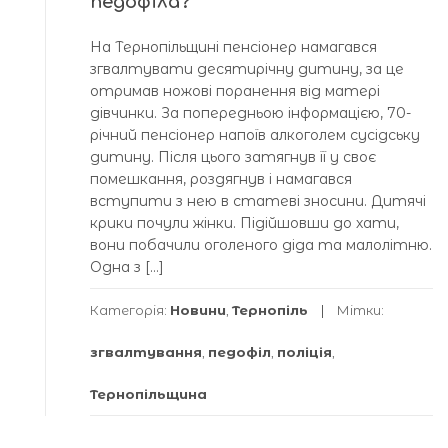
педофіла?
На Тернопільщині пенсіонер намагався
згвалтувати десятирічну дитину, за це
отримав ножові поранення від матері
дівчинки. За попередньою інформацією, 70-
річний пенсіонер напоїв алкоголем сусідську
дитину. Після цього затягнув її у своє
помешкання, роздягнув і намагався
вступити з нею в статеві зносини. Дитячі
крики почули жінки. Підійшовши до хати,
вони побачили оголеного діда та малолітню.
Одна з […]
Категорія:
Новини
,
Тернопіль
Мітки:
згвалтування
,
педофіл
,
поліція
,
Тернопільщина