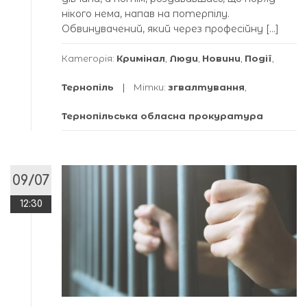
нікого нема, напав на потерпілу.
Обвинувачений, який через професійну […]
Категорія:
Кримінал
,
Люди
,
Новини
,
Події
,
Тернопіль
Мітки:
згвалтування
,
Тернопільська обласна прокуратура
09/07
12:30