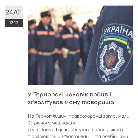
24/01
12:13
У Тернополі чоловік побив і
зґвалтував маму товариша
На Тернопільщині правоохоронці затримали
33-річного мешканця
села Паївка Гусятинського району, якого
підозрюють у зґвалтуванні та розбійному