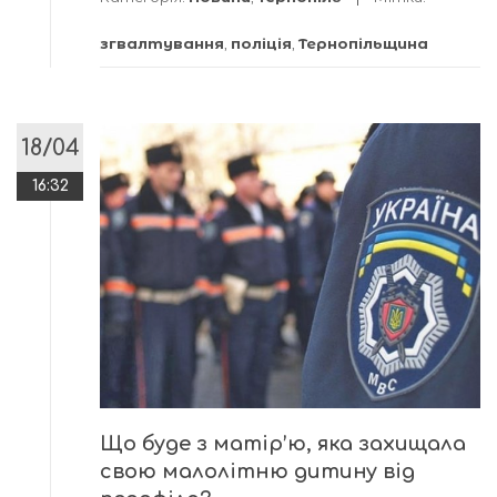
згвалтування
,
поліція
,
Тернопільщина
18/04
16:32
Що буде з матір’ю, яка захищала
свою малолітню дитину від