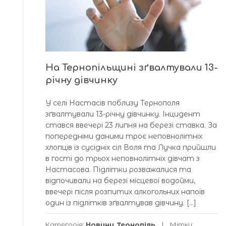
На Тернопільщині зґвалтували 13-
річну дівчинку
У селі Настасів поблизу Тернополя
зґвалтували 13-річну дівчинку. Інцидент
стався ввечері 23 липня на березі ставка. За
попередніми даними троє неповнолітніх
хлопців із сусідніх сіл Воля та Лучка прийшли
в гості до трьох неповнолітніх дівчат з
Настасова. Підлітки розважалися та
відпочивали на березі місцевої водойми,
ввечері після розпитих алкогольних напоїв
один із підлітків зґвалтував дівчину. […]
Категорія:
Новини
,
Тернопіль
Мітки: