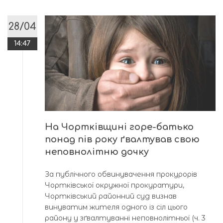
28/04
14:47
На Чортківщині горе-батько
понад пів року ґвалтував свою
неповнолітню дочку
За публічного обвинувачення прокурорів
Чортківської окружної прокуратури,
Чортківський районний суд визнав
винуватим жителя одного із сіл цього
району у зґвалтуванні неповнолітньої (ч. 3