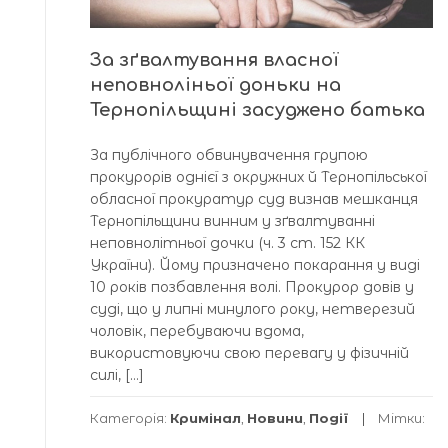
За зґвалтування власної
неповноліньої доньки на
Тернопільщині засуджено батька
За публічного обвинувачення групою
прокурорів однієї з окружних й Тернопільської
обласної прокуратур суд визнав мешканця
Тернопільщини винним у зґвалтуванні
неповнолітньої дочки (ч. 3 ст. 152 КК
України). Йому призначено покарання у виді
10 років позбавлення волі. Прокурор довів у
суді, що у липні минулого року, нетверезий
чоловік, перебуваючи вдома,
використовуючи свою перевагу у фізичній
силі, […]
Категорія:
Кримінал
,
Новини
,
Події
Мітки: