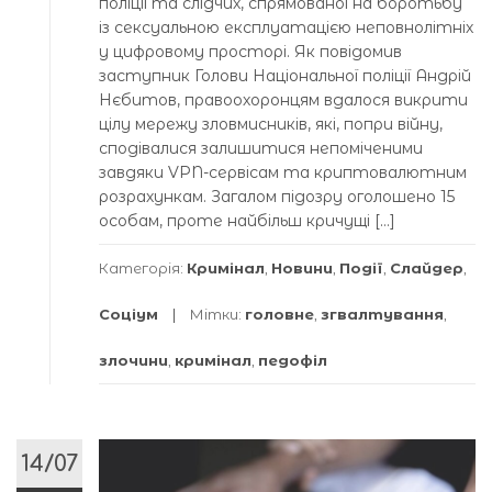
поліції та слідчих, спрямованої на боротьбу
із сексуальною експлуатацією неповнолітніх
у цифровому просторі. Як повідомив
заступник Голови Національної поліції Андрій
Нєбитов, правоохоронцям вдалося викрити
цілу мережу зловмисників, які, попри війну,
сподівалися залишитися непоміченими
завдяки VPN-сервісам та криптовалютним
розрахункам. Загалом підозру оголошено 15
особам, проте найбільш кричущі […]
Категорія:
Кримінал
,
Новини
,
Події
,
Слайдер
,
Соціум
Мітки:
головне
,
згвалтування
,
злочини
,
кримінал
,
педофіл
14/07