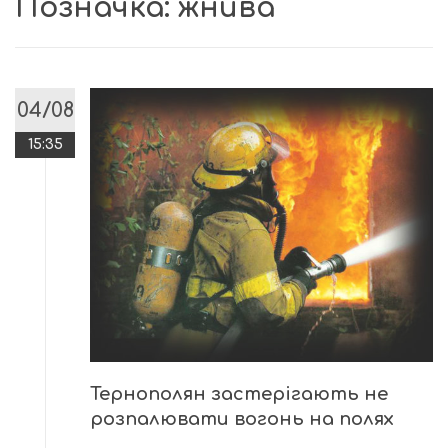
Позначка:
жнива
04/08
15:35
Тернополян застерігають не
розпалювати вогонь на полях