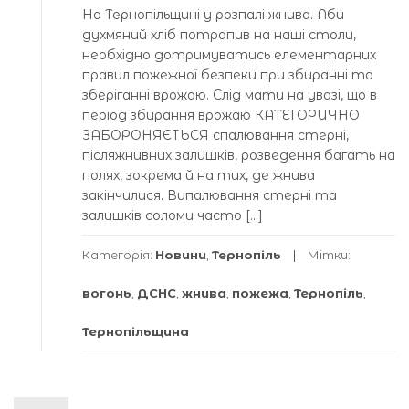
На Тернопільщині у розпалі жнива. Аби
духмяний хліб потрапив на наші столи,
необхідно дотримуватись елементарних
правил пожежної безпеки при збиранні та
зберіганні врожаю. Слід мати на увазі, що в
період збирання врожаю КАТЕГОРИЧНО
ЗАБОРОНЯЄТЬСЯ спалювання стерні,
післяжнивних залишків, розведення багать на
полях, зокрема й на тих, де жнива
закінчилися. Випалювання стерні та
залишків соломи часто […]
Категорія:
Новини
,
Тернопіль
Мітки:
вогонь
,
ДСНС
,
жнива
,
пожежа
,
Тернопіль
,
Тернопільщина