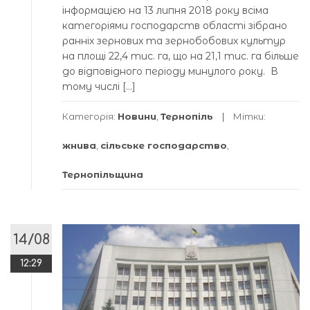
інформацією на 13 липня 2018 року всіма
категоріями господарств області зібрано
ранніх зернових та зернобобових культур
на площі 22,4 тис. га, що на 21,1 тис. га більше
до відповідного періоду минулого року. В
тому числі […]
Категорія:
Новини
,
Тернопіль
Мітки:
жнива
,
сільське господарство
,
Тернопільщина
14/08
12:29