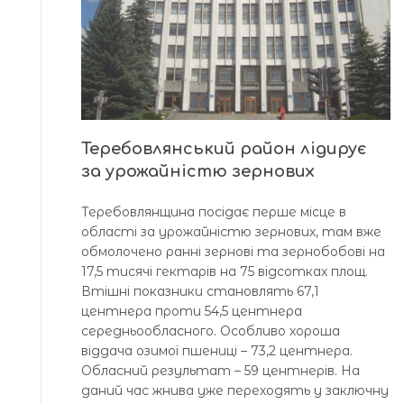
Теребовлянський район лідирує
за урожайністю зернових
Теребовлянщина посідає перше місце в
області за урожайністю зернових, там вже
обмолочено ранні зернові та зернобобові на
17,5 тисячі гектарів на 75 відсотках площ.
Втішні показники становлять 67,1
центнера проти 54,5 центнера
середньообласного. Особливо хороша
віддача озимої пшениці – 73,2 центнера.
Обласний результат – 59 центнерів. На
даний час жнива уже переходять у заключну