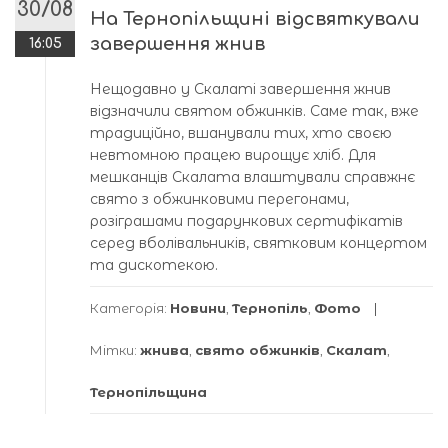
30/08
На Тернопільщині відсвяткували
завершення жнив
16:05
Нещодавно у Скалаті завершення жнив
відзначили святом обжинків. Саме так, вже
традиційно, вшанували тих, хто своєю
невтомною працею вирощує хліб. Для
мешканців Скалата влаштували справжнє
свято з обжинковими перегонами,
розіграшами подарункових сертифікатів
серед вболівальників, святковим концертом
та дискотекою.
Категорія:
Новини
,
Тернопіль
,
Фото
Мітки:
жнива
,
свято обжинків
,
Скалат
,
Тернопільщина