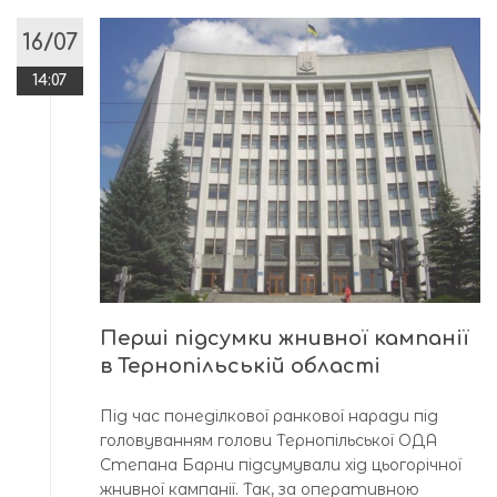
16/07
14:07
Перші підсумки жнивної кампанії
в Тернопільській області
Під час понеділкової ранкової наради під
головуванням голови Тернопільської ОДА
Степана Барни підсумували хід цьогорічної
жнивної кампанії. Так, за оперативною