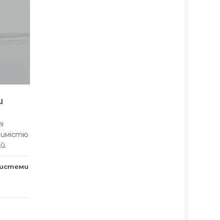
и
і
идимістю
й.
системи