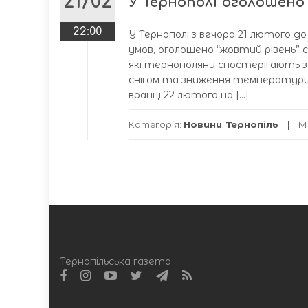
21/02
У Тернополі оголошено
22:00
У Тернополі з вечора 21 лютого до
умов, оголошено “жовтий рівень” 
які тернополяни спостерігають за
снігом та зниження температури 
вранці 22 лютого на […]
Категорія:
Новини
,
Тернопіль
М
Тернопільська газета