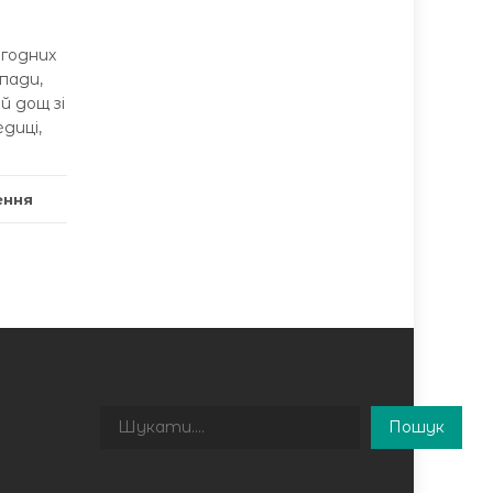
огодних
пади,
й дощ зі
диці,
ення
Пошук
Пошук