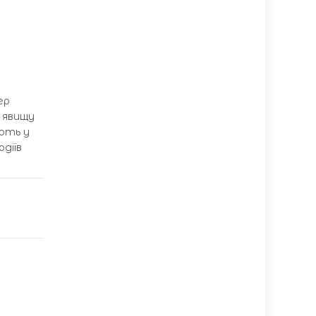
ер
у явищу
юють у
діїв