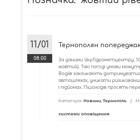
Позначка:
“жовтий рів
11/01
Тернополян попереджа
08:00
За даними УкрГідрометцентру, 10-
жовтий). Такі погоді умови можут
Водіїв закликають дотримуватися
автошляхах, уникати ризикованих
і підйомах. Пішоходів просять пе
Категорія:
Новини
,
Тернопіль
М
системи оповіщення