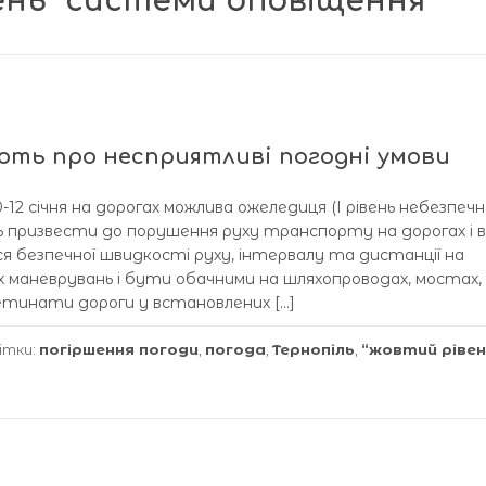
ень” системи оповіщення
ють про несприятливі погодні умови
12 січня на дорогах можлива ожеледиця (І рівень небезпечн
ь призвести до порушення руху транспорту на дорогах і в
 безпечної швидкості руху, інтервалу та дистанції на
 маневрувань і бути обачними на шляхопроводах, мостах,
ретинати дороги у встановлених […]
ітки:
погіршення погоди
,
погода
,
Тернопіль
,
“жовтий рівен