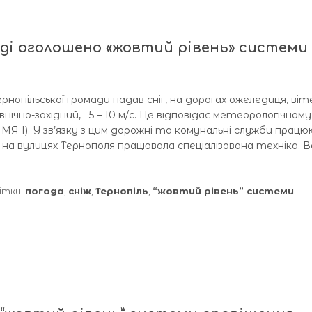
аді оголошено «жовтий рівень» системи
ернопільської громади падав сніг, на дорогах ожеледиця, віт
внічно-західний, 5 – 10 м/с. Це відповідає метеорологічном
МЯ І). У зв’язку з цим дорожні та комунальні служби прац
на вулицях Тернополя працювала спеціалізована техніка. Во
ітки:
погода
,
сніж
,
Тернопіль
,
“жовтий рівень” системи