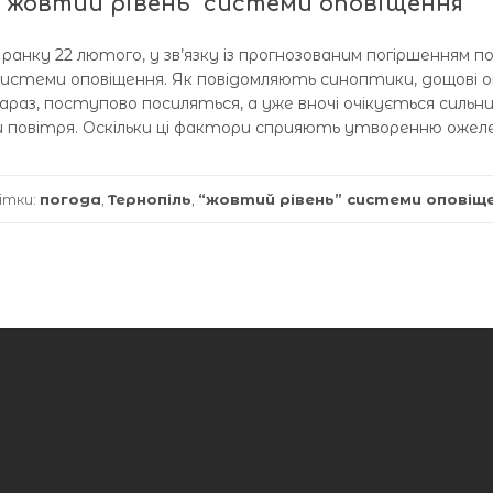
 “жовтий рівень” системи оповіщення
 ранку 22 лютого, у зв’язку із прогнозованим погіршенням п
системи оповіщення. Як повідомляють синоптики, дощові о
раз, поступово посиляться, а уже вночі очікується сильни
повітря. Оскільки ці фактори сприяють утворенню ожеле
ітки:
погода
,
Тернопіль
,
“жовтий рівень” системи оповіщ