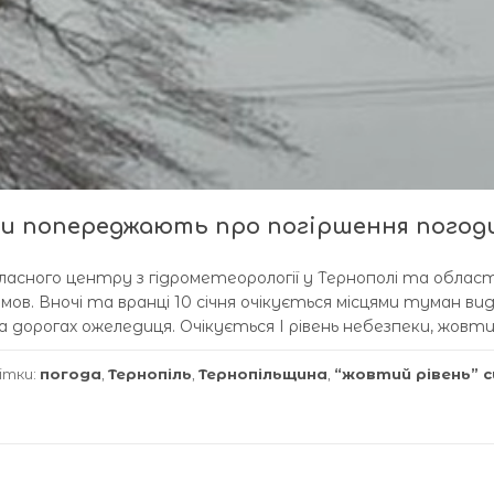
и попереджають про погіршення погод
бласного центру з гідрометеорології у Тернополі та област
мов. Вночі та вранці 10 січня очікується місцями туман в
я на дорогах ожеледиця. Очікується І рівень небезпеки, жовти
ітки:
погода
,
Тернопіль
,
Тернопільщина
,
“жовтий рівень” 