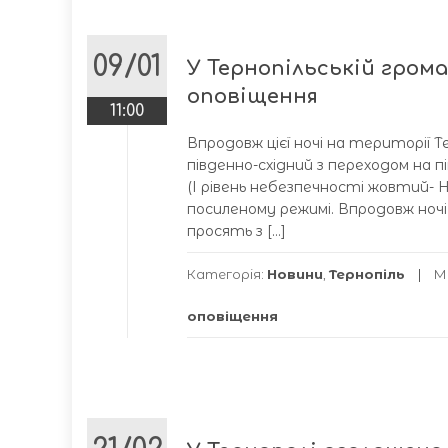
09/01
У Тернопільській гром
оповіщення
11:00
Впродовж цієї ночі на території Т
південно-східний з переходом на пі
(І рівень небезпечності жовтий- Н
посиленому режимі. Впродовж ночі 
просять з […]
Категорія:
Новини
,
Тернопіль
М
оповіщення