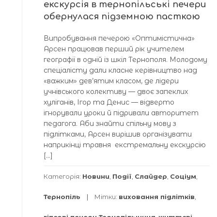
екскурсія в тернопільські печери
обернулася підземною пасткою
Випробування печерою «Оптимістична»
Арсен працював перший рік учителем
географії в одній із шкіл Тернополя. Молодому
спеціалісту дали класне керівництво над
«важким» дев’ятим класом, де лідери
учнівського колективу — двоє запеклих
хуліганів, Ігор та Денис — відверто
ігнорували уроки й підривали авторитет
педагога. Аби знайти спільну мову з
підлітками, Арсен вирішив організувати
наприкінці травня екстремальну екскурсію
[…]
Категорія:
Новини
,
Події
,
Слайдер
,
Соціум
,
Тернопіль
Мітки:
виховання підлітків
,