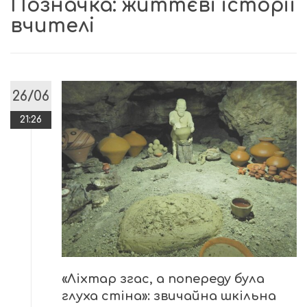
Позначка:
життєві історії
вчителі
26/06
21:26
«Ліхтар згас, а попереду була
глуха стіна»: звичайна шкільна