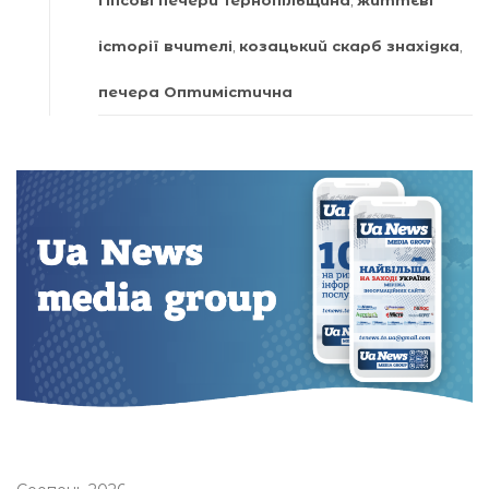
гіпсові печери Тернопільщина
,
життєві
історії вчителі
,
козацький скарб знахідка
,
печера Оптимістична