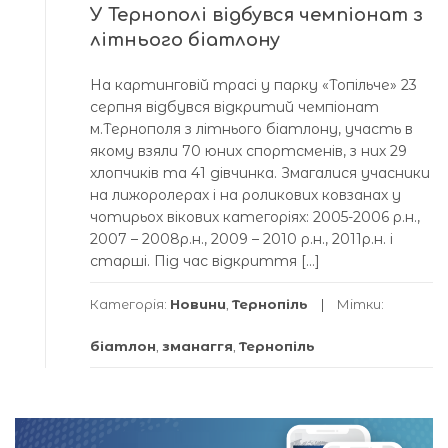
У Тернополі відбувся чемпіонат з
літнього біатлону
На картинговій трасі у парку «Топільче» 23
серпня відбувся відкритий чемпіонат
м.Тернополя з літнього біатлону, участь в
якому взяли 70 юних спортсменів, з них 29
хлопчиків та 41 дівчинка. Змагалися учасники
на лижоролерах і на роликових ковзанах у
чотирьох вікових категоріях: 2005-2006 р.н.,
2007 – 2008р.н., 2009 – 2010 р.н., 2011р.н. і
старші. Під час відкриття […]
Категорія:
Новини
,
Тернопіль
Мітки:
біатлон
,
зманаггя
,
Тернопіль