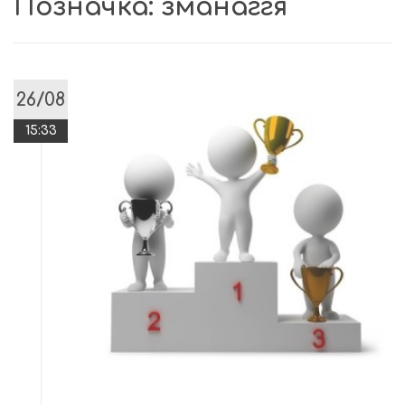
Позначка:
зманаггя
26/08
15:33