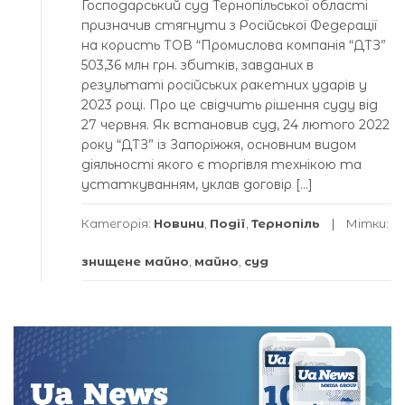
Господарський суд Тернопільської області
призначив стягнути з Російської Федерації
на користь ТОВ “Промислова компанія “ДТЗ”
503,36 млн грн. збитків, завданих в
результаті російських ракетних ударів у
2023 році. Про це свідчить рішення суду від
27 червня. Як встановив суд, 24 лютого 2022
року “ДТЗ” із Запоріжжя, основним видом
діяльності якого є торгівля технікою та
устаткуванням, уклав договір […]
Категорія:
Новини
,
Події
,
Тернопіль
Мітки:
знищене майно
,
майно
,
суд